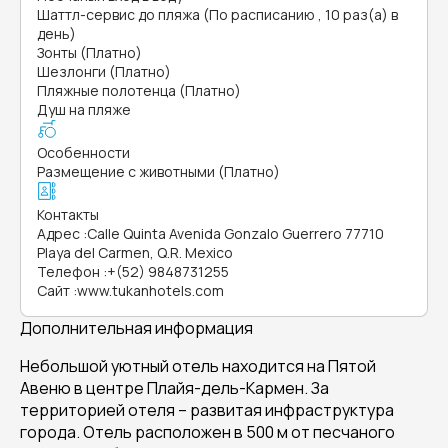
Шаттл-сервис до пляжа (По расписанию , 10 раз(а) в
день)
Зонты (Платно)
Шезлонги (Платно)
Пляжные полотенца (Платно)
Душ на пляже
Особенности
Размещение с животными (Платно)
Контакты
Адрес
:
Calle Quinta Avenida Gonzalo Guerrero 77710
Playa del Carmen, Q.R. Mexico
Телефон
:
+(52) 9848731255
Сайт
:
www.tukanhotels.com
Дополнительная информация
Небольшой уютный отель находится на Пятой
Авеню в центре Плайя-дель-Кармен. За
территорией отеля – развитая инфраструктура
города. Отель расположен в 500 м от песчаного