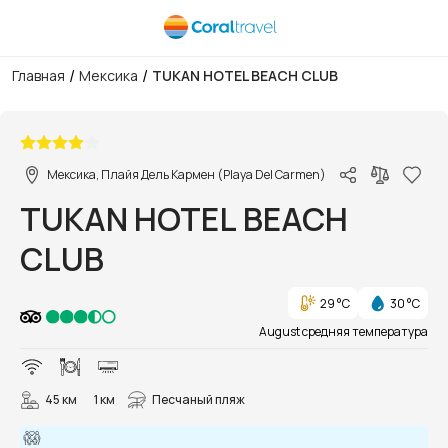
/
/
Главная
Мексика
TUKAN HOTEL BEACH CLUB
1/16
Мексика, Плайя Дель Кармен (Playa Del Carmen)
TUKAN HOTEL BEACH
CLUB
29 °C
30 °C
August средняя температура
45 км
1 км
Песчаный пляж