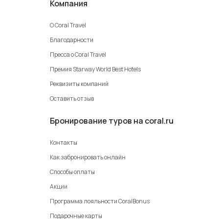
Компания
О Coral Travel
Благодарности
Пресса о Coral Travel
Премия Starway World Best Hotels
Реквизиты компаний
Оставить отзыв
Бронирование туров на coral.ru
Контакты
Как забронировать онлайн
Способы оплаты
Акции
Программа лояльности CoralBonus
Подарочные карты