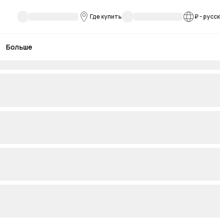
Где купить
₽
-
русс
Больше