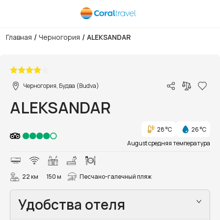
/
/
Главная
Черногория
ALEKSANDAR
1/32
Черногория, Будва (Budva)
ALEKSANDAR
28 °C
26 °C
August средняя температура
22 км
150 м
Песчано-галечный пляж
Удобства отеля