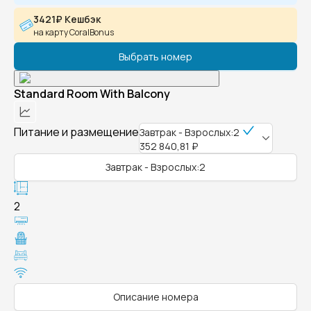
3421₽ Кешбэк
на карту CoralBonus
Выбрать номер
Standard Room With Balcony
Питание и размещение
Завтрак - Взрослых:2
352 840,81 ₽
Завтрак - Взрослых:2
2
Описание номера