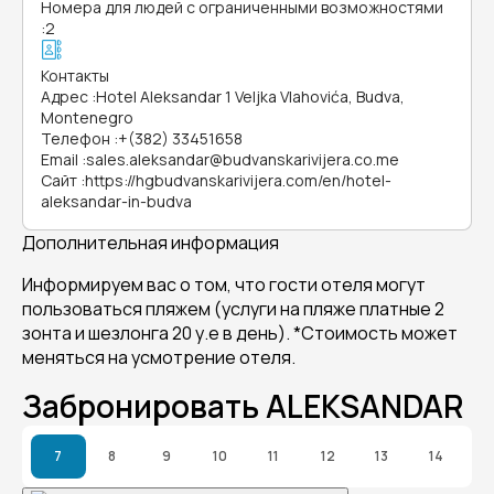
Номера для людей с ограниченными возможностями
:
2
Контакты
Адрес
:
Hotel Aleksandar 1 Veljka Vlahovića, Budva,
Montenegro
Телефон
:
+(382) 33451658
Email
:
sales.aleksandar@budvanskarivijera.co.me
Сайт
:
https://hgbudvanskarivijera.com/en/hotel-
aleksandar-in-budva
Дополнительная информация
Информируем вас о том, что гости отеля могут
пользоваться пляжем (услуги на пляже платные 2
зонта и шезлонга 20 у.е в день). *Cтоимость может
меняться на усмотрение отеля.
Забронировать ALEKSANDAR
7
8
9
10
11
12
13
14