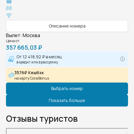
Описание номера
Вылет
:
Москва
Цена от
357 665,03 ₽
От
12 418,92 ₽
в месяц
в кредит или в рассрочку
3576₽ Кешбэк
на карту CoralBonus
Выбрать номер
Показать больше
Отзывы туристов