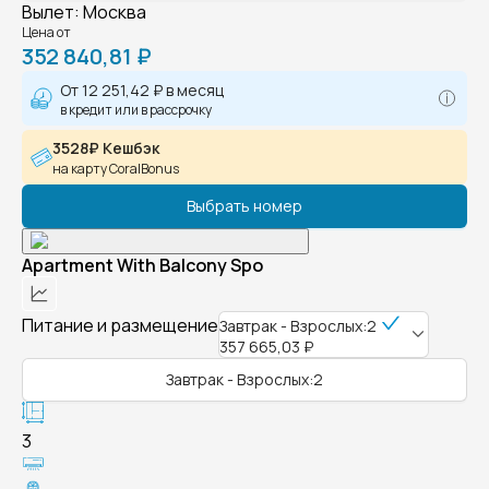
Вылет
:
Москва
Цена от
352 840,81 ₽
От
12 251,42 ₽
в месяц
в кредит или в рассрочку
3528₽ Кешбэк
на карту CoralBonus
Выбрать номер
Apartment With Balcony Spo
Питание и размещение
Завтрак - Взрослых:2
357 665,03 ₽
Завтрак - Взрослых:2
3