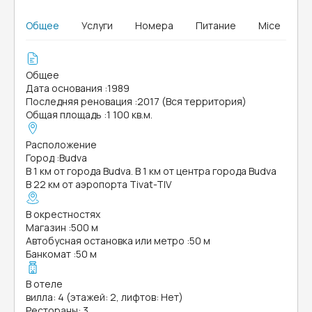
Общее
Услуги
Номера
Питание
Mice
Общее
Дата основания
:
1989
Последняя реновация
:
2017 (Вся территория)
Общая площадь
:
1 100 кв.м.
Расположение
Город
:
Budva
В 1 км от города Budva. В 1 км от центра города Budva
В 22 км от аэропорта Tivat-TIV
В окрестностях
Магазин
:
500 м
Автобусная остановка или метро
:
50 м
Банкомат
:
50 м
В отеле
вилла: 4 (этажей: 2, лифтов: Нет)
Рестораны: 3