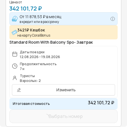
Цена от
342 101,72 ₽
От
11 878,53 ₽
в месяц
в кредит или в рассрочку
3421₽ Кешбэк
на карту CoralBonus
Standard Room With Balcony Spo- Завтрак
Даты поездки
12.08.2026 - 19.08.2026
Продолжительность
7 н
Туристы
Взрослых: 2
Изменить
342 101,72 ₽
Итоговая стоимость
Выбрать номер