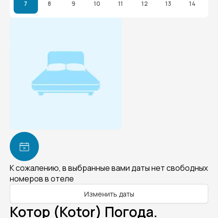
7
8
9
10
11
12
13
14
К сожалению, в выбранные вами даты нет свободных
номеров в отеле
Изменить даты
Котор (Kotor) Погода.