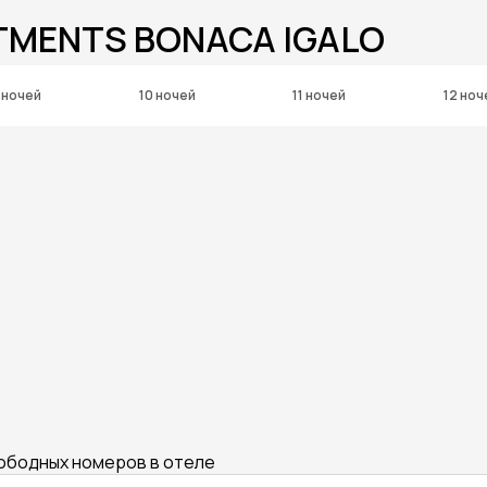
TMENTS BONACA IGALO
 ночей
10 ночей
11 ночей
12 ноч
вободных номеров в отеле