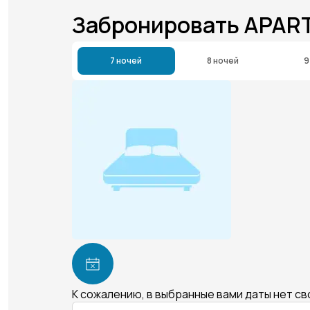
Забронировать APAR
7 ночей
8 ночей
9
К сожалению, в выбранные вами даты нет с