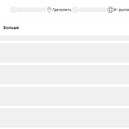
Где купить
₽
-
русс
Больше