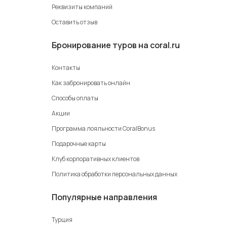
Реквизиты компаний
Оставить отзыв
Бронирование туров на coral.ru
Контакты
Как забронировать онлайн
Способы оплаты
Акции
Программа лояльности CoralBonus
Подарочные карты
Клуб корпоративных клиентов
Политика обработки персональных данных
Популярные направления
Турция