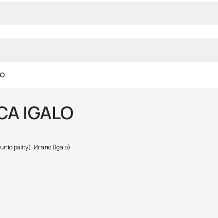
LO
A IGALO
icipality), Игало (Igalo)