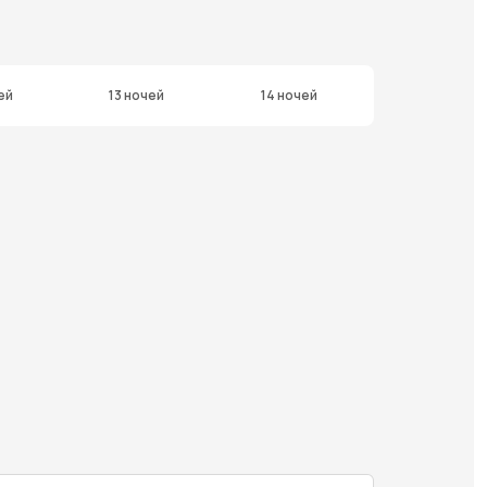
ей
13 ночей
14 ночей