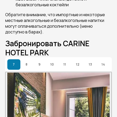
безалкогольные коктейли
Обратите внимание, что импортные и некоторые
местные алкогольные и безалкогольные напитки
могут оплачиваться дополнительно (меню
доступно в барах).
Забронировать CARINE
HOTEL PARK
7
8
9
10
11
12
13
14