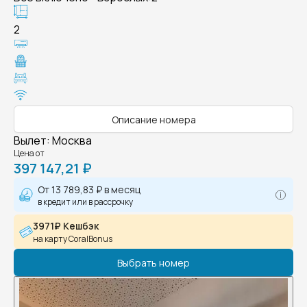
2
Описание номера
Вылет
:
Москва
Цена от
397 147,21 ₽
От
13 789,83 ₽
в месяц
в кредит или в рассрочку
3971₽ Кешбэк
на карту CoralBonus
Выбрать номер