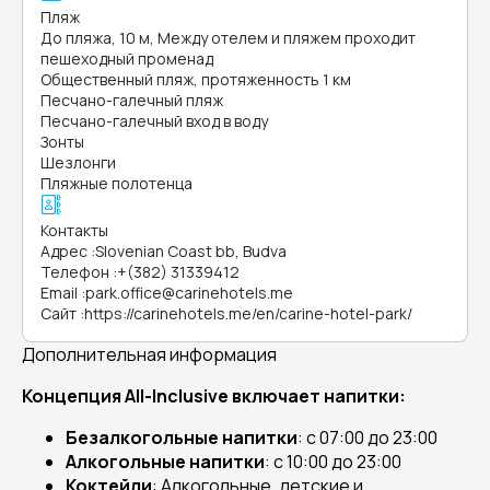
Пляж
До пляжа, 10 м, Между отелем и пляжем проходит
пешеходный променад
Общественный пляж, протяженность 1 км
Песчано-галечный пляж
Песчано-галечный вход в воду
Зонты
Шезлонги
Пляжные полотенца
Контакты
Адрес
:
Slovenian Coast bb, Budva
Телефон
:
+(382) 31339412
Email
:
park.office@carinehotels.me
Сайт
:
https://carinehotels.me/en/carine-hotel-park/
Дополнительная информация
Концепция All-Inclusive включает напитки:
Безалкогольные напитки
: с 07:00 до 23:00
Алкогольные напитки
: с 10:00 до 23:00
Коктейли
: Алкогольные, детские и