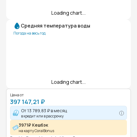
Loading chart...
Средняя температура воды
Погода на весь год
Loading chart...
Цена от
397 147,21 ₽
От
13 789,83 ₽
в месяц
в кредит или в рассрочку
3971₽ Кешбэк
на карту CoralBonus