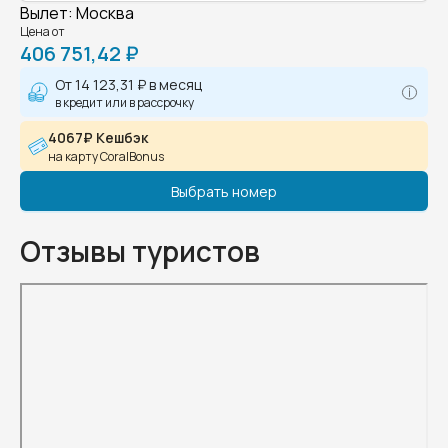
Вылет
:
Москва
Цена от
406 751,42 ₽
От
14 123,31 ₽
в месяц
в кредит или в рассрочку
4067₽ Кешбэк
на карту CoralBonus
Выбрать номер
Отзывы туристов