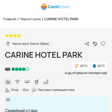
/
/
Главная
Черногория
CARINE HOTEL PARK
1/54
Черногория, Биела (Bijela)
CARINE HOTEL PARK
28 °C
26 °C
August средняя температура
10 км
10 м
Песчано-галечный пляж
Семейный отдых