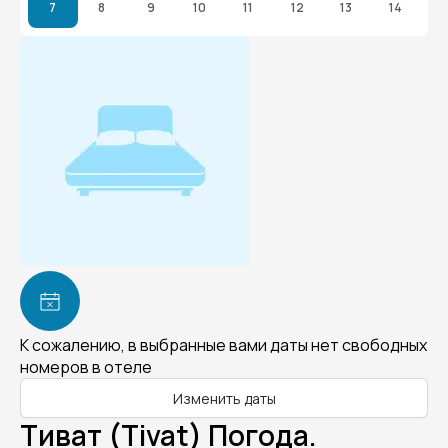
7
8
9
10
11
12
13
14
К сожалению, в выбранные вами даты нет свободных
номеров в отеле
Изменить даты
Тиват (Tivat) Погода.