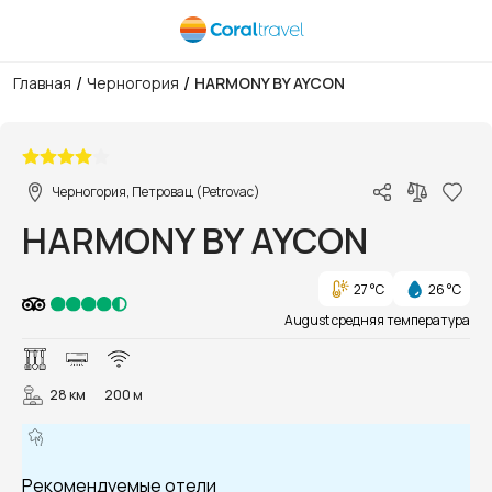
/
/
Главная
Черногория
HARMONY BY AYCON
1/56
Черногория, Петровац (Petrovac)
HARMONY BY AYCON
27 °C
26 °C
August средняя температура
28 км
200 м
Рекомендуемые отели