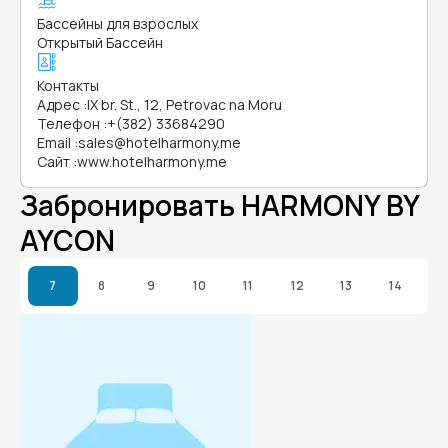
Бассейны для взрослых
Открытый Бассейн
Контакты
Адрес
:
IX br. St., 12, Petrovac na Moru
Телефон
:
+(382) 33684290
Email
:
sales@hotelharmony.me
Сайт
:
www.hotelharmony.me
Забронировать HARMONY BY
AYCON
7
8
9
10
11
12
13
14