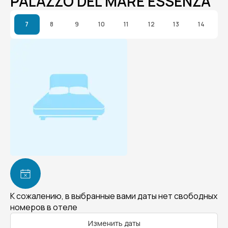
PALAZZO DEL MARE ESSENZA
7
8
9
10
11
12
13
14
К сожалению, в выбранные вами даты нет свободных
номеров в отеле
Изменить даты