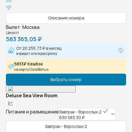
Описание номера
Вылет
:
Москва
Цена от
583 365,05 ₽
От
20 255,73 ₽
в месяц
в кредит или в рассрочку
5833₽ Кешбэк
на карту CoralBonus
Выбрать номер
Deluxe Sea View Room
Питание и размещение
Завтрак - Взрослых:2
630 583,30 ₽
Завтрак - Взрослых:2