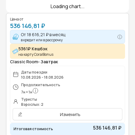
Loading chart...
Цена от
536 146,81 ₽
От
18 616,21 ₽
в месяц
в кредит или в рассрочку
5361₽ Кешбэк
на карту CoralBonus
Classic Room- Завтрак
Даты поездки
10.08.2026 - 18.08.2026
Продолжительность
7
н
+
1
н
Туристы
Взрослых: 2
Изменить
536 146,81 ₽
Итоговая стоимость