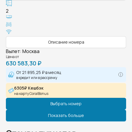
2
Описание номера
Вылет
:
Москва
Цена от
630 583,30 ₽
От
21 895,25 ₽
в месяц
в кредит или в рассрочку
6305₽ Кешбэк
на карту CoralBonus
Выбрать номер
Показать больше