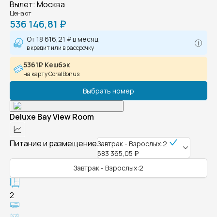
Вылет
:
Москва
Цена от
536 146,81 ₽
От
18 616,21 ₽
в месяц
в кредит или в рассрочку
5361₽ Кешбэк
на карту CoralBonus
Выбрать номер
Deluxe Bay View Room
Питание и размещение
Завтрак - Взрослых:2
583 365,05 ₽
Завтрак - Взрослых:2
2