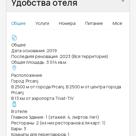
Удобства отеля
Общее
Услуги
Номера
Питание
Mice
Общее
Дата основания
:
2019
Последняя реновация
:
2023 (Вся территория)
Общая площадь
:
3 014 кв.м.
Расположение
Город
:
Prcanj
В 2500 м от города Prcanj. В 2500 м от центра города
Prcanj
В 13 км от аэропорта Tivat-TIV
В отеле
Главное Здание: 1 (этажей: 4, лифтов: Нет)
Рестораны: 2 (из них ресторанов а’ля карт: 1)
Бары: 3
Комнаты для переговоров: 1