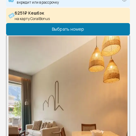
в кредит или в рассрочку
6251₽ Кешбэк
на карту CoralBonus
Выбрать номер