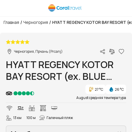
/
/
Главная
Черногория
HYATT REGENCY KOTOR BAY RESORT (ex
1/120
Черногория, Прчань (Prcanj)
HYATT REGENCY KOTOR
BAY RESORT (ex. BLUE
KOTOR BAY )
27 °C
26 °C
August средняя температура
13 км
100 м
Галечный пляж