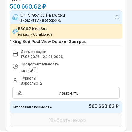
560 660,62 ₽
От
19 467,38 ₽
в месяц
в кредит или в рассрочку
5606₽ Кешбэк
на карту CoralBonus
1 King Bed Pool View Deluxe- Завтрак
Даты поездки
17.08.2026 - 24.08.2026
Продолжительность
6
н
+
1
н
Туристы
Взрослых: 2
Изменить
560 660,62 ₽
Итоговая стоимость
Выбрать номер