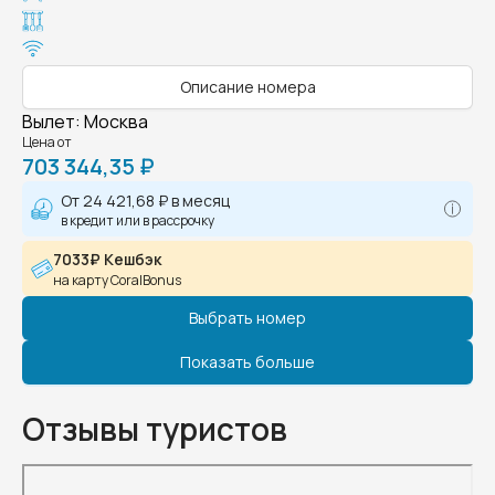
Описание номера
Вылет
:
Москва
Цена от
703 344,35 ₽
От
24 421,68 ₽
в месяц
в кредит или в рассрочку
7033₽ Кешбэк
на карту CoralBonus
Выбрать номер
Показать больше
Отзывы туристов