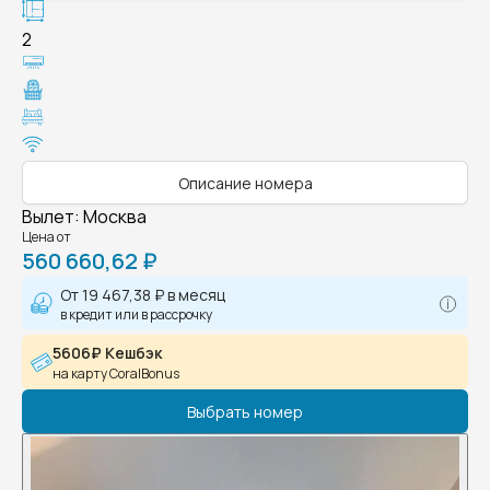
2
Описание номера
Вылет
:
Москва
Цена от
560 660,62 ₽
От
19 467,38 ₽
в месяц
в кредит или в рассрочку
5606₽ Кешбэк
на карту CoralBonus
Выбрать номер