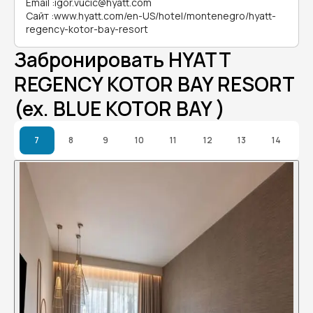
Email
:
igor.vucic@hyatt.com
Сайт
:
www.hyatt.com/en-US/hotel/montenegro/hyatt-
regency-kotor-bay-resort
Забронировать HYATT
REGENCY KOTOR BAY RESORT
(ex. BLUE KOTOR BAY )
7
8
9
10
11
12
13
14