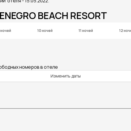
и отеля - 15.05.2022.
TENEGRO BEACH RESORT
 ночей
10 ночей
11 ночей
12 ноч
вободных номеров в отеле
Изменить даты