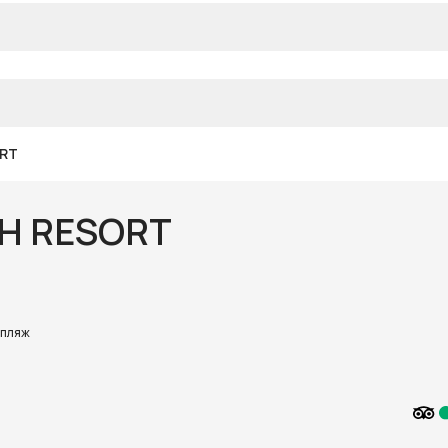
RT
H RESORT
 пляж