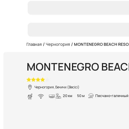
/
/
Главная
Черногория
MONTENEGRO BEACH RESO
MONTENEGRO BEAC
Черногория, Бечичи (Becici)
20 км
50 м
Песчано-галечный