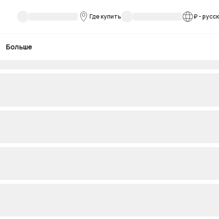
Где купить
₽
-
русс
Больше