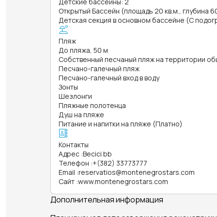
Детские бассейны: 2
Открытый Бассейн (площадь 20 кв.м., глубина 6
Детская секция в основном бассейне (С подогре
Пляж
До пляжа, 50 м
Собственный песчаный пляж на территории об
Песчано-галечный пляж
Песчано-галечный вход в воду
Зонты
Шезлонги
Пляжные полотенца
Душ на пляже
Питание и напитки на пляже (Платно)
Контакты
Адрес
:
Becici bb
Телефон
:
+(382) 33773777
Email
:
reservatios@montenegrostars.com
Сайт
:
www.montenegrostars.com
Дополнительная информация