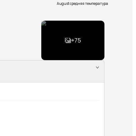
August средняя температура
+
75