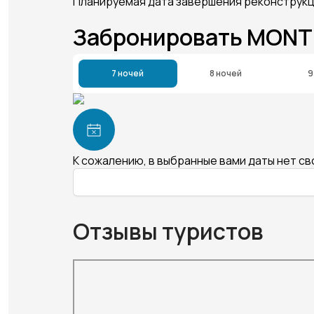
Планируемая дата завершения реконструкци
Забронировать MON
7 ночей
8 ночей
9
К сожалению, в выбранные вами даты нет с
Отзывы туристов