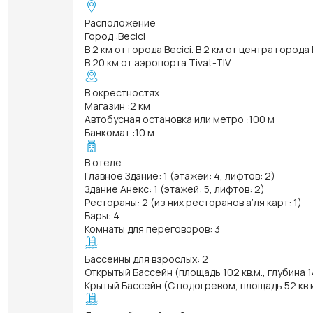
Расположение
Город
:
Becici
В 2 км от города Becici. В 2 км от центра города 
В 20 км от аэропорта Tivat-TIV
В окрестностях
Магазин
:
2 км
Автобусная остановка или метро
:
100 м
Банкомат
:
10 м
В отеле
Главное Здание: 1 (этажей: 4, лифтов: 2)
Здание Анекс: 1 (этажей: 5, лифтов: 2)
Рестораны: 2 (из них ресторанов а’ля карт: 1)
Бары: 4
Комнаты для переговоров: 3
Бассейны для взрослых: 2
Открытый Бассейн (площадь 102 кв.м., глубина 
Крытый Бассейн (С подогревом, площадь 52 кв.м