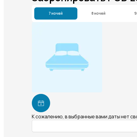
7 ночей
8 ночей
9
К сожалению, в выбранные вами даты нет с