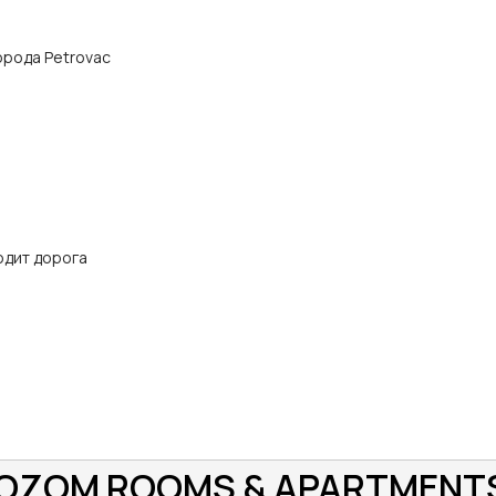
города Petrovac
одит дорога
 LOZOM ROOMS & APARTMENT