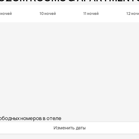
 ночей
10 ночей
11 ночей
12 ноч
вободных номеров в отеле
Изменить даты