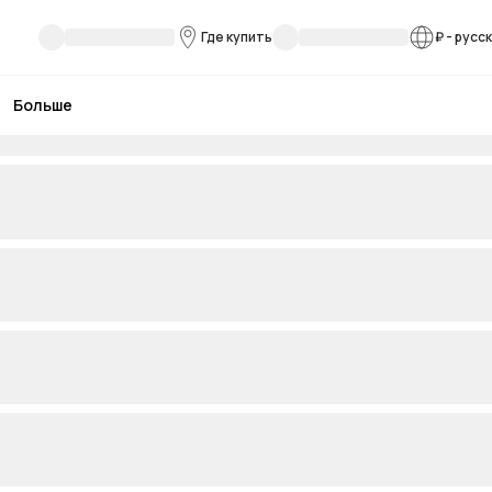
Где купить
₽
-
русс
Больше