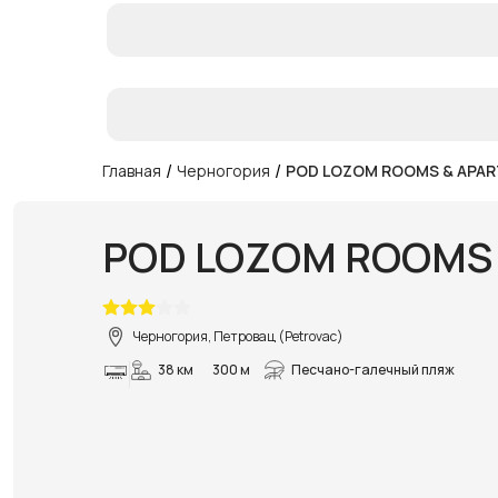
/
/
Главная
Черногория
POD LOZOM ROOMS & APA
POD LOZOM ROOMS
Черногория, Петровац (Petrovac)
38 км
300 м
Песчано-галечный пляж