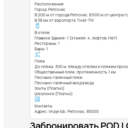
Расположение
Город
:
Petrovac
В 200 м от города Petrovac. В 500 м от центра 
В 38 км от аэропорта Tivat-TIV
В отеле
Главное Здание: 1 (этажей: 4, лифтов: Нет)
Рестораны: 1
Бары: 1
Пляж
До пляжа, 300 м, Между отелем и пляжем прох
Общественный пляж, протяженность 1 км
Песчано-галечный пляж
Песчано-галечный вход в воду
Зонты (Платно)
Шезлонги (Платно)
Контакты
Адрес
:
Vrulje bb, Petrovac, 85000
Забронировать POD