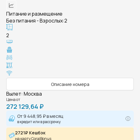
Питание и размещение
Без питания - Взрослых:2
2
Описание номера
Вылет
:
Москва
Цена от
272 129,64 ₽
От
9 448,95 ₽
в месяц
в кредит или в рассрочку
2721₽ Кешбэк
на карту CoralBonus