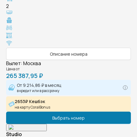
2
Описание номера
Вылет
:
Москва
Цена от
265 387,95 ₽
От
9 214,86 ₽
в месяц
в кредит или в рассрочку
2653₽ Кешбэк
на карту CoralBonus
Выбрать номер
Studio