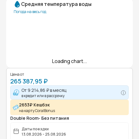
Средняя температура воды
Погода на весь год
Loading chart...
Цена от
265 387,95 ₽
От
9 214,86 ₽
в месяц
в кредит или в рассрочку
2653₽ Кешбэк
на карту CoralBonus
Double Room- Без питания
Даты поездки
13.08.2026 - 25.08.2026