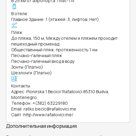
В 25 км от аэропорта Tivat-TIV
В отеле
Главное Здание: 1 (этажей: 3, лифтов: Нет)
Пляж
До пляжа, 150 м, Между отелем и пляжем проходит
пешеходный променад
Общественный пляж, протяженность 1 км
Песчано-галечный пляж
Песчано-галечный вход в воду
Зонты (Платно)
Шезлонги (Платно)
Контакты
Адрес
:
Pionirska 1 Becici/ Rafailovici 85310 Budva,
Montenegro
Телефон
:
+(382) 63229180
Email
:
ratko.becic@rafailovici.me
Сайт
:
http://www.rafailovici.me/
Дополнительная информация