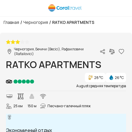
/
/
Главная
Черногория
RATKO APARTMENTS
1/13
Черногория, Бечичи (Becici), Рафаиловичи
(Rafailovici)
RATKO APARTMENTS
28 °C
26 °C
August средняя температура
25 км
150 м
Песчано-галечный пляж
Экономичный отдых