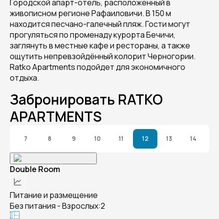
Городской апарт-отель, расположенный в
живописном регионе Рафаиловичи. В 150 м
находится песчано-галечный пляж. Гости могут
прогуляться по променаду курорта Бечичи,
заглянуть в местные кафе и рестораны, а также
ощутить непревзойдённый колорит Черногории.
Ratko Apartments подойдет для экономичного
отдыха.
Забронировать RATKO
APARTMENTS
7
8
9
10
11
12
13
14
Double Room
Питание и размещение
Без питания - Взрослых:2