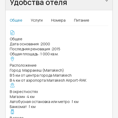
Удобства отеля
Общее
Услуги
Номера
Питание
Общее
Дата основания
:
2000
Последняя реновация
:
2015
Общая площадь
:
1 000 кв.м.
Расположение
Город
:
Марракеш (Marrakech)
В 5 км от центра города Marrakech
В 4 км от аэропорта Marrakesh Airport-RAK
В окрестностях
Магазин
:
4 км
Автобусная остановка или метро
:
1 км
Банкомат
:
1 км
В отеле