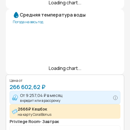
Loading chart...
Средняя температура воды
Погода на весь год
Loading chart...
Цена от
266 602,62 ₽
От
9 257,04 ₽
в месяц
в кредит или в рассрочку
2666₽ Кешбэк
на карту CoralBonus
Privilege Room- Завтрак