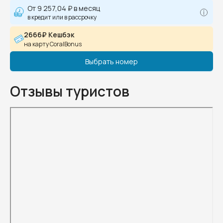
От
9 257,04 ₽
в месяц
в кредит или в рассрочку
2666₽ Кешбэк
на карту CoralBonus
Выбрать номер
Отзывы туристов