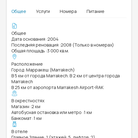
Общее
Услуги
Номера
Питание
Общее
Дата основания
:
2004
Последняя реновация
:
2008 (Только в номерах)
Общая площадь
:
3 000 кв.м.
Расположение
Город
:
Марракеш (Marrakech)
В 5 км от города Marrakech. В 2 км от центра города
Marrakech
В 25 км от аэропорта Marrakesh Airport-RAK
В окрестностях
Магазин
:
2 км
Автобусная остановка или метро
:
1 км
Банкомат
:
1 км
В отеле
Главное Здание: 1 (этажей: 5, лифтов: 2)