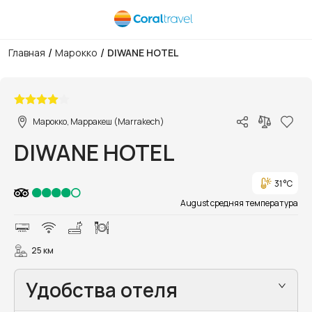
/
/
Главная
Марокко
DIWANE HOTEL
1/10
Марокко, Марракеш (Marrakech)
DIWANE HOTEL
31 °C
August средняя температура
25 км
Удобства отеля