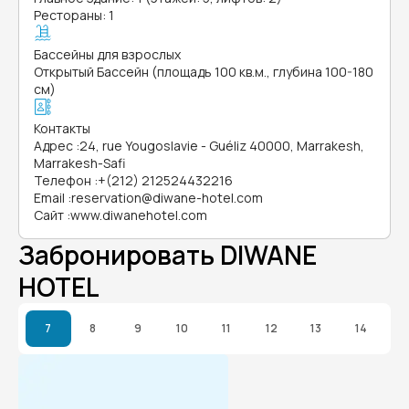
Рестораны: 1
Бассейны для взрослых
Открытый Бассейн (площадь 100 кв.м., глубина 100-180
см)
Контакты
Адрес
:
24, rue Yougoslavie - Guéliz 40000, Marrakesh,
Marrakesh-Safi
Телефон
:
+(212) 212524432216
Email
:
reservation@diwane-hotel.com
Сайт
:
www.diwanehotel.com
Забронировать DIWANE
HOTEL
7
8
9
10
11
12
13
14