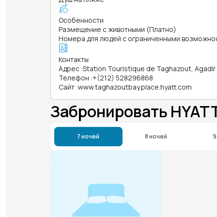
Особенности
Размещение с животными (Платно)
Номера для людей с ограниченными возможно
Контакты
Адрес
:
Station Touristique de Taghazout, Agadi
Телефон
:
+(212) 528296868
Сайт
:
www.taghazoutbay.place.hyatt.com
Забронировать HYAT
7 ночей
8 ночей
9