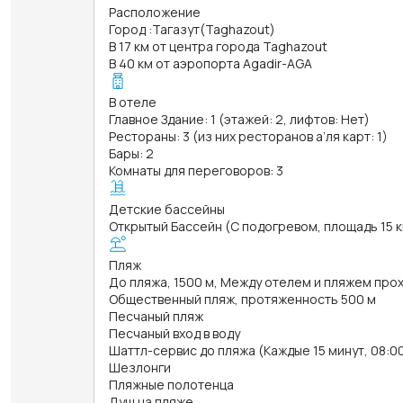
Расположение
Город
:
Тагазут(Taghazout)
В 17 км от центра города Taghazout
В 40 км от аэропорта Agadir-AGA
В отеле
Главное Здание: 1 (этажей: 2, лифтов: Нет)
Рестораны: 3 (из них ресторанов а’ля карт: 1)
Бары: 2
Комнаты для переговоров: 3
Детские бассейны
Открытый Бассейн (С подогревом, площадь 15 кв
Пляж
До пляжа, 1500 м, Между отелем и пляжем про
Общественный пляж, протяженность 500 м
Песчаный пляж
Песчаный вход в воду
Шаттл-сервис до пляжа (Каждые 15 минут, 08:00
Шезлонги
Пляжные полотенца
Душ на пляже