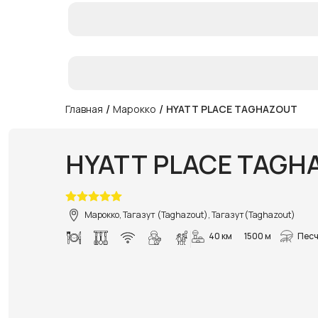
/
/
Главная
Марокко
HYATT PLACE TAGHAZOUT
HYATT PLACE TAGH
Марокко, Тагазут (Taghazout), Тагазут(Taghazout)
40 км
1500 м
Песч