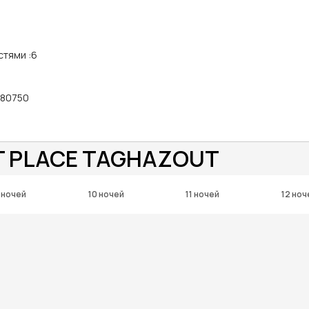
стями
:
6
r 80750
T PLACE TAGHAZOUT
 ночей
10 ночей
11 ночей
12 ноч