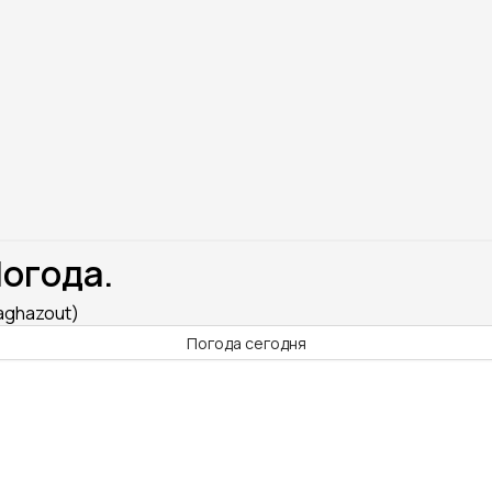
Погода.
aghazout)
Погода сегодня