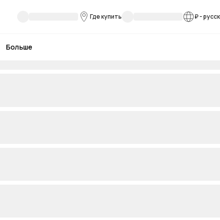
Где купить
₽
-
русс
Больше