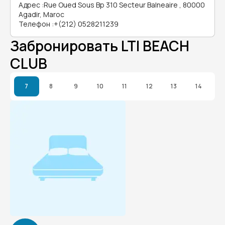
Адрес
:
Rue Oued Sous Bp 310 Secteur Balneaire , 80000
Agadir, Maroc
Телефон
:
+(212) 0528211239
Забронировать LTI BEACH
CLUB
7
8
9
10
11
12
13
14