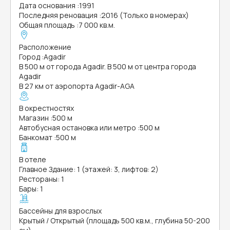
Дата основания
:
1991
Последняя реновация
:
2016 (Только в номерах)
Общая площадь
:
7 000 кв.м.
Расположение
Город
:
Agadir
В 500 м от города Agadir. В 500 м от центра города
Agadir
В 27 км от аэропорта Agadir-AGA
В окрестностях
Магазин
:
500 м
Автобусная остановка или метро
:
500 м
Банкомат
:
500 м
В отеле
Главное Здание: 1 (этажей: 3, лифтов: 2)
Рестораны: 1
Бары: 1
Бассейны для взрослых
Крытый / Открытый (площадь 500 кв.м., глубина 50-200