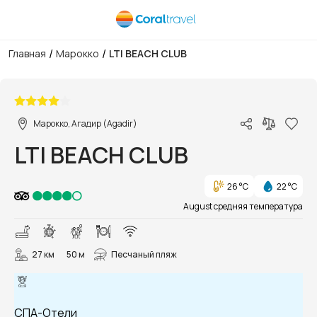
/
/
Главная
Марокко
LTI BEACH CLUB
1/3
Марокко, Агадир (Agadir)
LTI BEACH CLUB
26 °C
22 °C
August средняя температура
27 км
50 м
Песчаный пляж
СПА-Отели