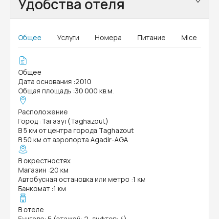
Удобства отеля
Общее
Услуги
Номера
Питание
Mice
Общее
Дата основания
:
2010
Общая площадь
:
30 000 кв.м.
Расположение
Город
:
Тагазут(Taghazout)
В 5 км от центра города Taghazout
В 50 км от аэропорта Agadir-AGA
В окрестностях
Магазин
:
20 км
Автобусная остановка или метро
:
1 км
Банкомат
:
1 км
В отеле
Бунгало: 5 (этажей: 2, лифтов: 4)