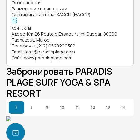
Особенности
Размещение с животными
Сертификаты отеля
:
ХАССП (HACCP)
Контакты
Адрес
:
Km 26 Route d'Essaouira Imi Ouddar, 80000
Taghazout, Maroc
Телефон
:
+(212) 0528200382
Email
:
resa@paradisplage.com
Сайт
:
www.paradisplage.com
Забронировать PARADIS
PLAGE SURF YOGA & SPA
RESORT
7
8
9
10
11
12
13
14