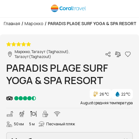
/
/
Главная
Марокко
PARADIS PLAGE SURF YOGA & SPA RESORT
1/38
Марокко, Тагазут (Taghazout),
Тагазут(Taghazout)
PARADIS PLAGE SURF
YOGA & SPA RESORT
26 °C
22 °C
August средняя температура
50 км
5 м
Песчаный пляж