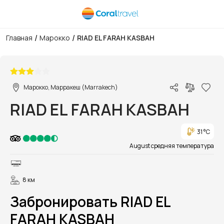
/
/
Главная
Марокко
RIAD EL FARAH KASBAH
1/1
Марокко, Марракеш (Marrakech)
RIAD EL FARAH KASBAH
31 °C
August средняя температура
8 км
Забронировать RIAD EL
FARAH KASBAH