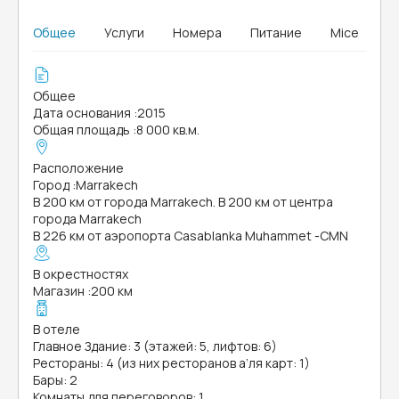
Общее
Услуги
Номера
Питание
Mice
Общее
Дата основания
:
2015
Общая площадь
:
8 000 кв.м.
Расположение
Город
:
Marrakech
В 200 км от города Marrakech. В 200 км от центра
города Marrakech
В 226 км от аэропорта Casablanka Muhammet -CMN
В окрестностях
Магазин
:
200 км
В отеле
Главное Здание: 3 (этажей: 5, лифтов: 6)
Рестораны: 4 (из них ресторанов а’ля карт: 1)
Бары: 2
Комнаты для переговоров: 1