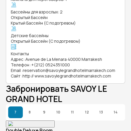
Бассейны для взрослых: 2
Открытый Бассейн
Крытый Бассейн (С подогревом)
Детские бассейны
Открытый Бассейн (С подогревом)
Контакты
Адрес
:
Avenue de La Menara 40000 Marrakesh
Телефон
:
+(212) 0524351000
Email
:
reservation@savoylegrandhotelmarrakech.com
Сайт
:
http:// www.savoylegrandhotelmarrakech.com
Забронировать SAVOY LE
GRAND HOTEL
7
8
9
10
11
12
13
14
Double Deluxe Room