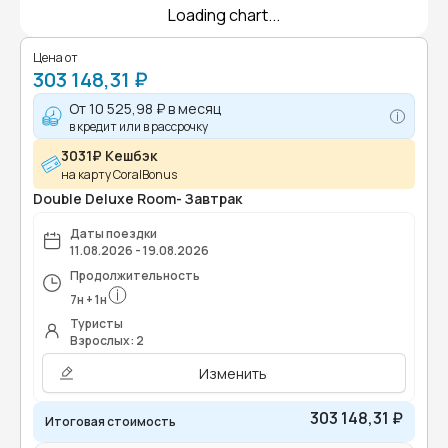
Loading chart...
Цена от
303 148,31 ₽
От
10 525,98 ₽
в месяц
в кредит или в рассрочку
3031₽ Кешбэк
на карту CoralBonus
Double Deluxe Room- Завтрак
Даты поездки
11.08.2026 - 19.08.2026
Продолжительность
7
н
+
1
н
Туристы
Взрослых: 2
Изменить
303 148,31 ₽
Итоговая стоимость