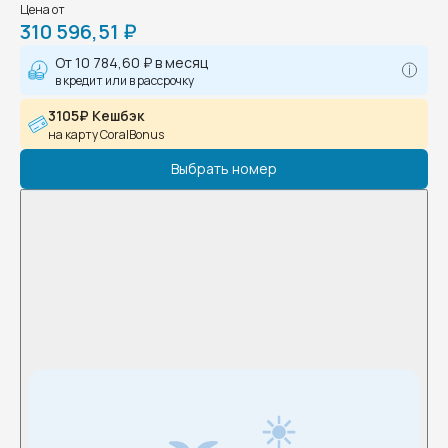
Цена от
310 596,51 ₽
От
10 784,60 ₽
в месяц
в кредит или в рассрочку
3105₽ Кешбэк
на карту CoralBonus
Выбрать номер