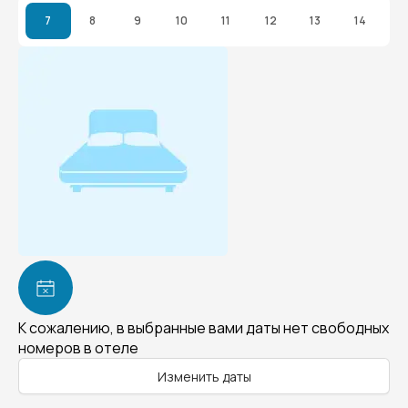
7
8
9
10
11
12
13
14
К сожалению, в выбранные вами даты нет свободных
номеров в отеле
Изменить даты