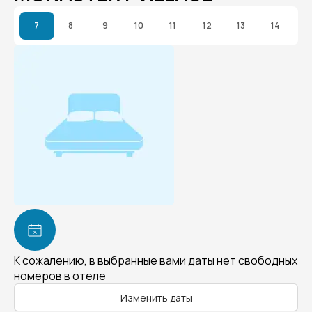
7
8
9
10
11
12
13
14
К сожалению, в выбранные вами даты нет свободных
номеров в отеле
Изменить даты