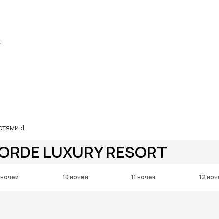
с
стями
:
1
ORDE LUXURY RESORT
 ночей
10 ночей
11 ночей
12 ноч