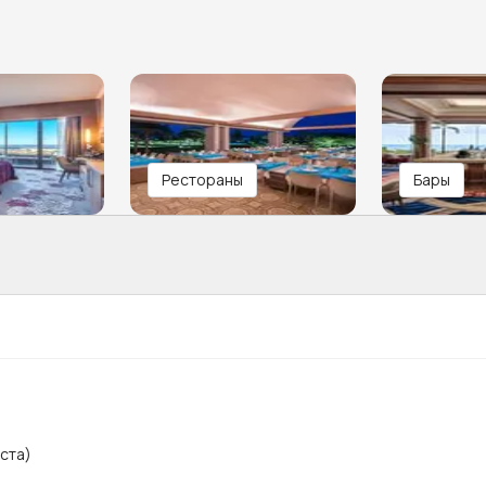
Рестораны
Бары
ста)