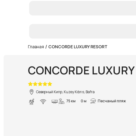
/
Главная
CONCORDE LUXURY RESORT
CONCORDE LUXURY
Северный Кипр, Kuzey Kıbrıs, Bafra
75 км
0 м
Песчаный пляж