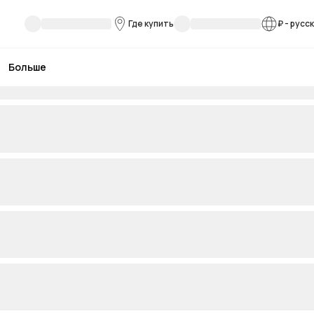
Где купить
₽
-
русс
Больше