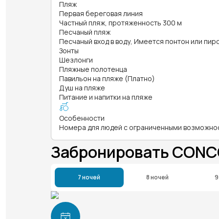
Пляж
Первая береговая линия
Частный пляж, протяженность 300 м
Песчаный пляж
Песчаный вход в воду, Имеется понтон или пир
Зонты
Шезлонги
Пляжные полотенца
Павильон на пляже (Платно)
Душ на пляже
Питание и напитки на пляже
Особенности
Номера для людей с ограниченными возможно
Забронировать CONC
7 ночей
8 ночей
9