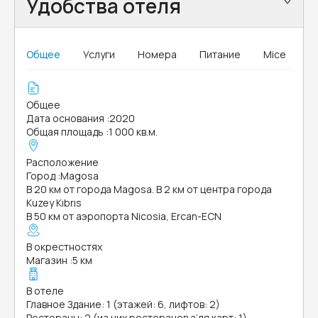
Удобства отеля
Общее
Услуги
Номера
Питание
Mice
Общее
Дата основания
:
2020
Общая площадь
:
1 000 кв.м.
Расположение
Город
:
Magosa
В 20 км от города Magosa. В 2 км от центра города
Kuzey Kıbrıs
В 50 км от аэропорта Nicosia, Ercan-ECN
В окрестностях
Магазин
:
5 км
В отеле
Главное Здание: 1 (этажей: 6, лифтов: 2)
Рестораны: 2 (из них ресторанов а’ля карт: 1)