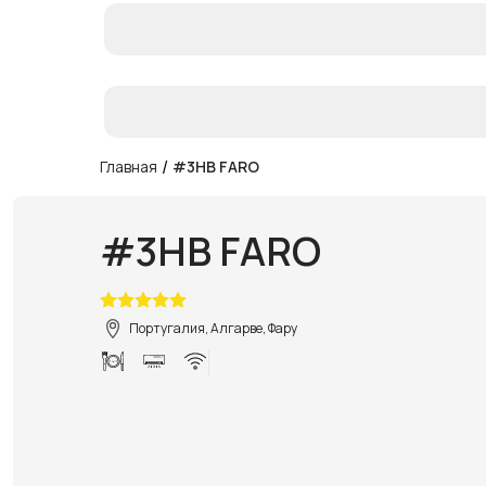
/
Главная
#3HB FARO
#3HB FARO
Португалия, Алгарве, Фару