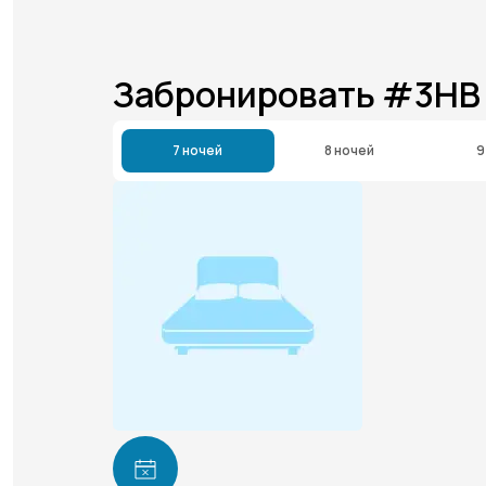
Забронировать #3HB
7 ночей
8 ночей
9