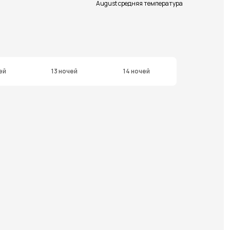
August средняя температура
ей
13 ночей
14 ночей