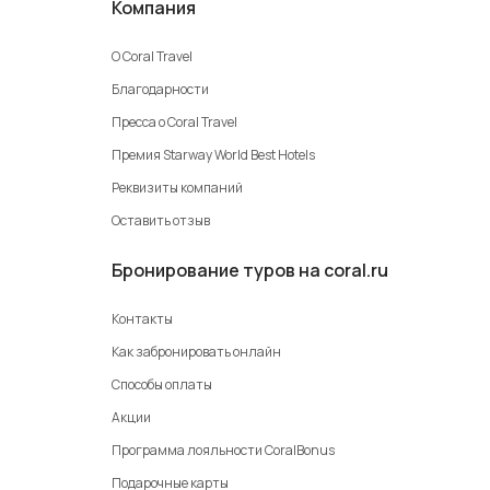
Компания
О Coral Travel
Благодарности
Пресса о Coral Travel
Премия Starway World Best Hotels
Реквизиты компаний
Оставить отзыв
Бронирование туров на coral.ru
Контакты
Как забронировать онлайн
Способы оплаты
Акции
Программа лояльности CoralBonus
Подарочные карты