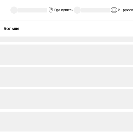
Где купить
₽
-
русс
Больше