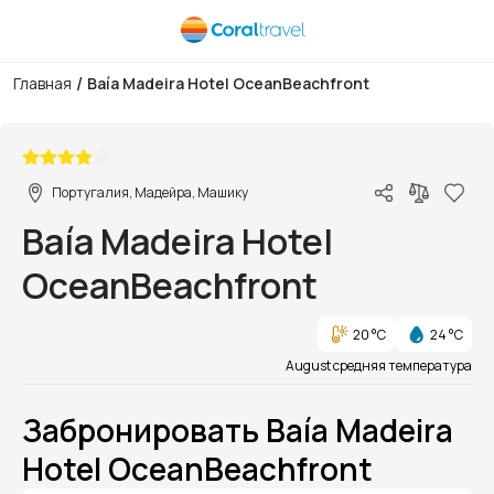
/
Главная
Baía Madeira Hotel OceanBeachfront
1/1
Португалия, Мадейра, Машику
Baía Madeira Hotel
OceanBeachfront
20 °C
24 °C
August средняя температура
Забронировать Baía Madeira
Hotel OceanBeachfront