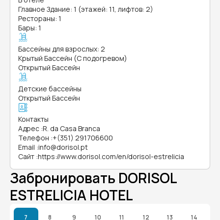
Главное Здание: 1 (этажей: 11, лифтов: 2)
Рестораны: 1
Бары: 1
Бассейны для взрослых: 2
Крытый Бассейн (С подогревом)
Открытый Бассейн
Детские бассейны
Открытый Бассейн
Контакты
Адрес
:
R. da Casa Branca
Телефон
:
+(351) 291706600
Email
:
info@dorisol.pt
Сайт
:
https://www.dorisol.com/en/dorisol-estrelicia
Забронировать DORISOL
ESTRELICIA HOTEL
7
8
9
10
11
12
13
14