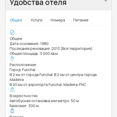
Удобства отеля
Общее
Услуги
Номера
Питание
Общее
Дата основания
:
1980
Последняя реновация
:
2013 (Вся территория)
Общая площадь
:
3 000 кв.м.
Расположение
Город
:
Funchal
В 2 км от города Funchal. В 2 км от центра города
Madeira
В 20 км от аэропорта Funchal, Madeira-FNC
В окрестностях
Автобусная остановка или метро
:
50 м
Банкомат
:
300 м
В отеле