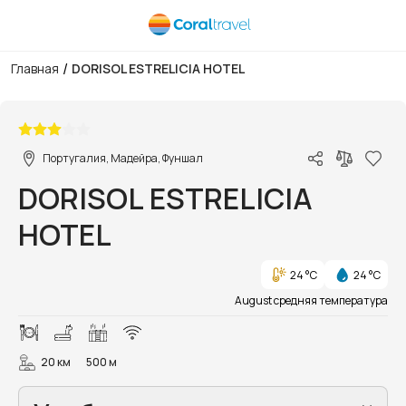
/
Главная
DORISOL ESTRELICIA HOTEL
1/10
Португалия, Мадейра, Фуншал
DORISOL ESTRELICIA
HOTEL
24 °C
24 °C
August средняя температура
20 км
500 м