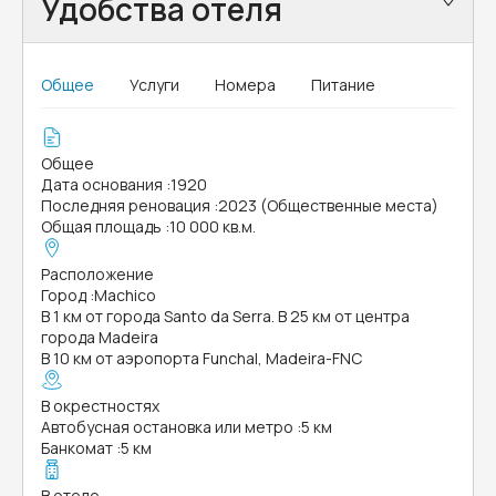
Удобства отеля
Общее
Услуги
Номера
Питание
Общее
Дата основания
:
1920
Последняя реновация
:
2023 (Общественные места)
Общая площадь
:
10 000 кв.м.
Расположение
Город
:
Machico
В 1 км от города Santo da Serra. В 25 км от центра
города Madeira
В 10 км от аэропорта Funchal, Madeira-FNC
В окрестностях
Автобусная остановка или метро
:
5 км
Банкомат
:
5 км
В отеле