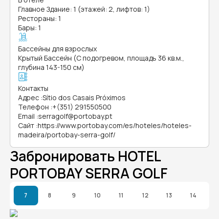
Главное Здание: 1 (этажей: 2, лифтов: 1)
Рестораны: 1
Бары: 1
Бассейны для взрослых
Крытый Бассейн (С подогревом, площадь 36 кв.м.,
глубина 143-150 см)
Контакты
Адрес
:
Sítio dos Casais Próximos
Телефон
:
+(351) 291550500
Email
:
serragolf@portobay.pt
Сайт
:
https://www.portobay.com/es/hoteles/hoteles-
madeira/portobay-serra-golf/
Забронировать HOTEL
PORTOBAY SERRA GOLF
7
8
9
10
11
12
13
14