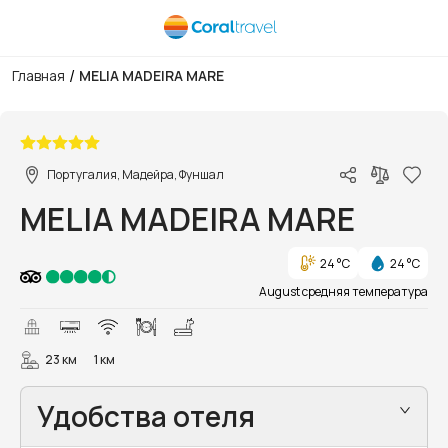
/
Главная
MELIA MADEIRA MARE
1/27
Португалия, Мадейра, Фуншал
MELIA MADEIRA MARE
24 °C
24 °C
August средняя температура
23 км
1 км
Удобства отеля