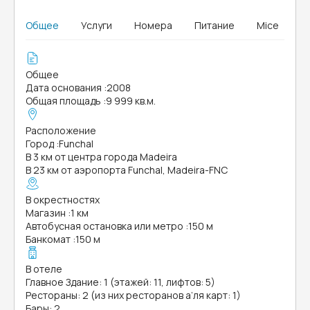
Общее
Услуги
Номера
Питание
Mice
Общее
Дата основания
:
2008
Общая площадь
:
9 999 кв.м.
Расположение
Город
:
Funchal
В 3 км от центра города Madeira
В 23 км от аэропорта Funchal, Madeira-FNC
В окрестностях
Магазин
:
1 км
Автобусная остановка или метро
:
150 м
Банкомат
:
150 м
В отеле
Главное Здание: 1 (этажей: 11, лифтов: 5)
Рестораны: 2 (из них ресторанов а’ля карт: 1)
Бары: 2