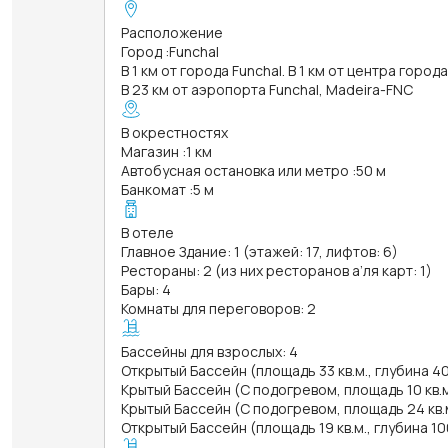
Расположение
Город
:
Funchal
В 1 км от города Funchal. В 1 км от центра город
В 23 км от аэропорта Funchal, Madeira-FNC
В окрестностях
Магазин
:
1 км
Автобусная остановка или метро
:
50 м
Банкомат
:
5 м
В отеле
Главное Здание: 1 (этажей: 17, лифтов: 6)
Рестораны: 2 (из них ресторанов а’ля карт: 1)
Бары: 4
Комнаты для переговоров: 2
Бассейны для взрослых: 4
Открытый Бассейн (площадь 33 кв.м., глубина 4
Крытый Бассейн (С подогревом, площадь 10 кв.м
Крытый Бассейн (С подогревом, площадь 24 кв.м
Открытый Бассейн (площадь 19 кв.м., глубина 1