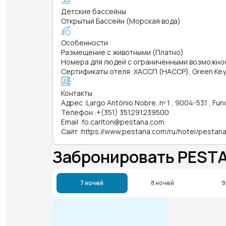
Детские бассейны
Открытый Бассейн (Морская вода)
Особенности
Размещение с животными (Платно)
Номера для людей с ограниченными возможно
Сертификаты отеля
:
ХАССП (HACCP), Green Key
Контакты
Адрес
:
Largo António Nobre, nº 1 , 9004-531 , Fun
Телефон
:
+(351) 351291239500
Email
:
fo.carlton@pestana.com
Сайт
:
https://www.pestana.com/ru/hotel/pestana
Забронировать PEST
7 ночей
8 ночей
9