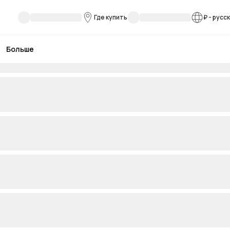
Где купить
₽
-
русс
Больше