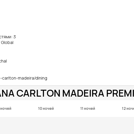
стями
:
3
 Global
chal
-carlton-madeira/dining
ANA CARLTON MADEIRA PREM
 ночей
10 ночей
11 ночей
12 ноч