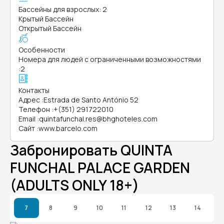
Бассейны для взрослых: 2
Крытый Бассейн
Открытый Бассейн
Особенности
Номера для людей с ограниченными возможностями
:
2
Контакты
Адрес
:
Estrada de Santo António 52
Телефон
:
+(351) 291722010
Email
:
quintafunchal.res@bhghoteles.com
Сайт
:
www.barcelo.com
Забронировать QUINTA
FUNCHAL PALACE GARDEN
(ADULTS ONLY 18+)
7
8
9
10
11
12
13
14