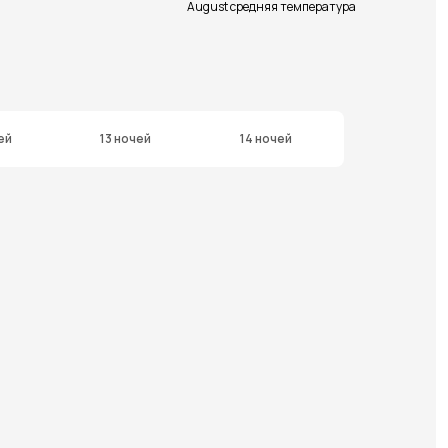
August средняя температура
ей
13 ночей
14 ночей