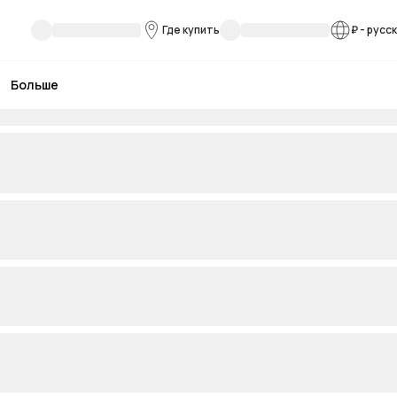
Где купить
₽
-
русс
Больше