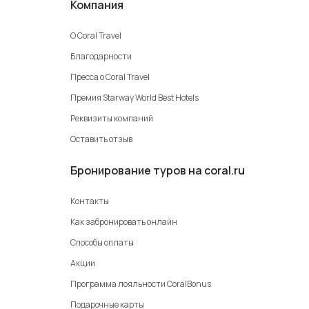
Компания
О Coral Travel
Благодарности
Пресса о Coral Travel
Премия Starway World Best Hotels
Реквизиты компаний
Оставить отзыв
Бронирование туров на coral.ru
Контакты
Как забронировать онлайн
Способы оплаты
Акции
Программа лояльности CoralBonus
Подарочные карты