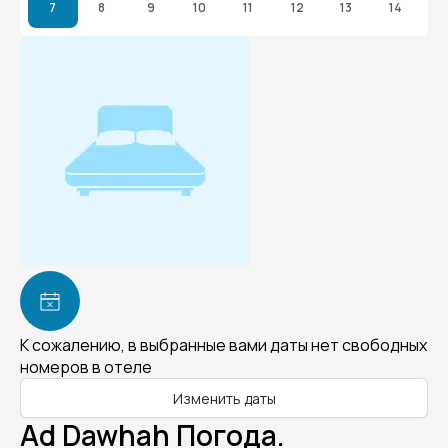
7
8
9
10
11
12
13
14
К сожалению, в выбранные вами даты нет свободных
номеров в отеле
Изменить даты
Ad Dawhah Погода.