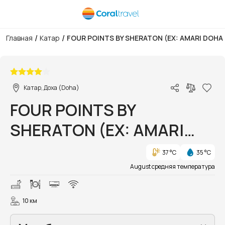
/
/
Главная
Катар
FOUR POINTS BY SHERATON (EX: AMARI DOHA
1/18
Катар, Доха (Doha)
FOUR POINTS BY
SHERATON (EX: AMARI
DOHA QATAR)
37 °C
35 °C
August средняя температура
10 км