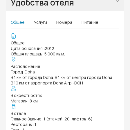
Удобства отеля
Общее
Услуги
Номера
Питание
Общее
Дата основания
:
2012
Общая площадь
:
5 000 кв.м.
Расположение
Город
:
Doha
В 1 км от города Doha. В 1 км от центра города Doha
В 10 км от аэропорта Doha Airp.-DOH
В окрестностях
Магазин
:
8 км
В отеле
Главное Здание: 1 (этажей: 20, лифтов: 6)
Рестораны: 1
Бары: 1