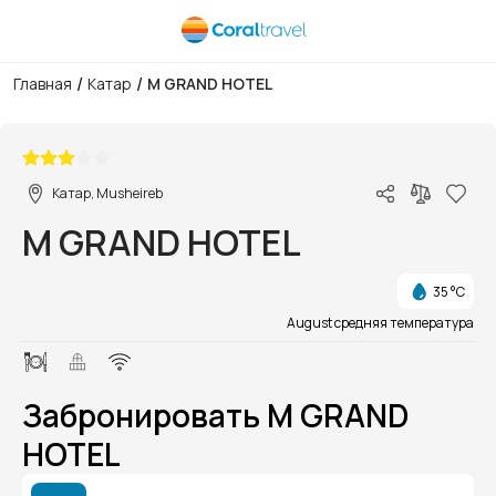
/
/
Главная
Катар
M GRAND HOTEL
1/1
Катар, Musheireb
M GRAND HOTEL
35 °C
August средняя температура
Забронировать M GRAND
HOTEL