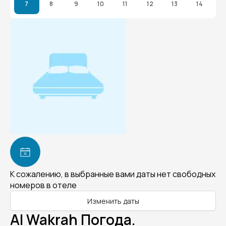
7
8
9
10
11
12
13
14
К сожалению, в выбранные вами даты нет свободных
номеров в отеле
Изменить даты
Al Wakrah Погода.