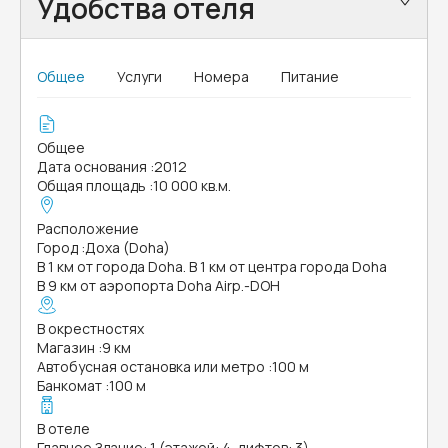
Удобства отеля
Общее
Услуги
Номера
Питание
Общее
Дата основания
:
2012
Общая площадь
:
10 000 кв.м.
Расположение
Город
:
Доха (Doha)
В 1 км от города Doha. В 1 км от центра города Doha
В 9 км от аэропорта Doha Airp.-DOH
В окрестностях
Магазин
:
9 км
Автобусная остановка или метро
:
100 м
Банкомат
:
100 м
В отеле
Главное Здание: 1 (этажей: 4, лифтов: 3)