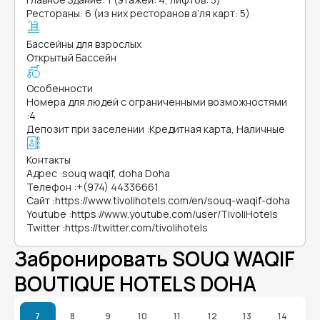
Рестораны: 6 (из них ресторанов а’ля карт: 5)
Бассейны для взрослых
Открытый Бассейн
Особенности
Номера для людей с ограниченными возможностями
:
4
Депозит при заселении
:
Кредитная карта, Наличные
Контакты
Адрес
:
souq waqif, doha Doha
Телефон
:
+(974) 44336661
Сайт
:
https://www.tivolihotels.com/en/souq-waqif-doha
Youtube
:
https://www.youtube.com/user/TivoliHotels
Twitter
:
https://twitter.com/tivolihotels
Забронировать SOUQ WAQIF
BOUTIQUE HOTELS DOHA
7
8
9
10
11
12
13
14