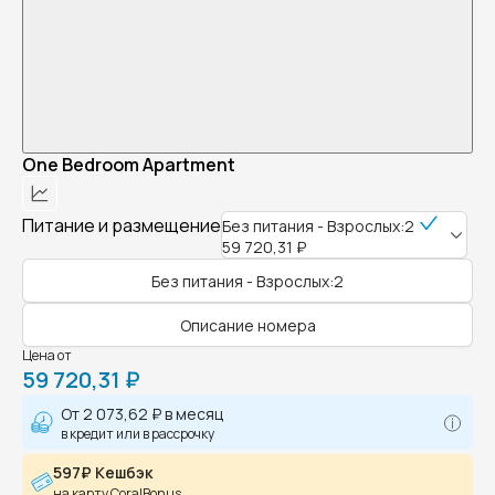
One Bedroom Apartment
Питание и размещение
Без питания - Взрослых:2
59 720,31 ₽
Без питания - Взрослых:2
Описание номера
Цена от
59 720,31 ₽
От
2 073,62 ₽
в месяц
в кредит или в рассрочку
597₽ Кешбэк
на карту CoralBonus