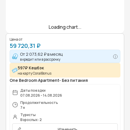
Loading chart...
Цена от
59 720,31 ₽
От
2 073,62 ₽
в месяц
в кредит или в рассрочку
597₽ Кешбэк
на карту CoralBonus
One Bedroom Apartment- Без питания
Даты поездки
07.08.2026 - 14.08.2026
Продолжительность
7 н
Туристы
Взрослых: 2
Изменить