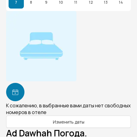
7
8
9
10
11
12
13
14
К сожалению, в выбранные вами даты нет свободных
номеров в отеле
Изменить даты
Ad Dawhah Погода.