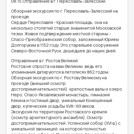
08:15 Отправление в г. Переславль-Залесский.
Обзорная экскурсия по г. Переславль-Залесский на
проезде.
Сердце Переславля - Красная площадь, она на
несколько столетий старше знаменитой Московской
тезки. Живое подтверждение местной старины -
Спасо-Преображенский собор, заложенный Юрием
Долгоруким в 1152 году. Это старейшее сооружение
Северо-Восточной Руси, дошедшее до наших дней.
Отправление в г. Ростов Великий.
Ростов не спроста назван Великим, ведь его
упоминания датируются в летописях 862 годом.
Обзорная экскурсия по г. Ростову Великому на
проезде (внешний осмотр
достопримечательностей): крепостные валы и озеро
Неро, Спасо-Яковлевский монастырь, гимназия
Кекина и гостиный двор, уникальный Конюшенный
двор, купеческие усадьбы XVIII–XIX веков.
Экскурсия по территории Ростовского кремля
(осмотр архитектурного ансамбля). Осмотр
достопримечательностей: Успенский собор (XVI в.) с
уникальной звонницей, на которой полностью