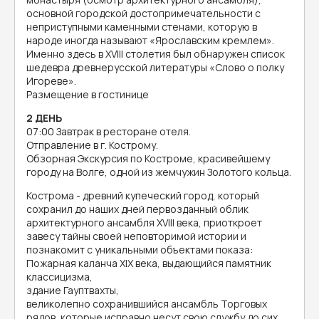
основной городской достопримечательности с
неприступными каменными стенами, которую в
народе иногда называют «Ярославским кремлем».
Именно здесь в XVIII столетия был обнаружен список
шедевра древнерусской литературы «Слово о полку
Игореве».
Размещение в гостинице
2 ДЕНЬ
07:00 Завтрак в ресторане отеля.
Отправление в г. Кострому.
Обзорная Экскурсия по Костроме, красивейшему
городу на Волге, одной из жемчужин Золотого кольца.
Кострома - древний купеческий город, который
сохранил до наших дней первозданный облик
архитектурного ансамбля XVIII века, приоткроет
завесу тайны своей неповторимой истории и
познакомит с уникальными объектами показа:
Пожарная каланча XIX века, выдающийся памятник
классицизма,
здание Гауптвахты,
великолепно сохранившийся ансамбль Торговых
рядов, которые исправно несут свою службу до сих