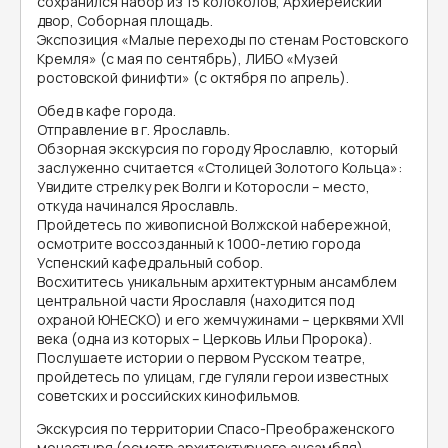
сохранился набор из 15 колоколов, Архиерейский
двор, Соборная площадь.
Экспозиция «Малые переходы по стенам Ростовского
Кремля» (с мая по сентябрь), ЛИБО «Музей
ростовской финифти» (с октября по апрель).
Обед в кафе города.
Отправление в г. Ярославль.
Обзорная экскурсия по городу Ярославлю, который
заслуженно считается «Столицей Золотого Кольца»:
Увидите стрелку рек Волги и Которосли – место,
откуда начинался Ярославль.
Пройдетесь по живописной Волжской набережной,
осмотрите воссозданный к 1000-летию города
Успенский кафедральный собор.
Восхититесь уникальным архитектурным ансамблем
центральной части Ярославля (находится под
охраной ЮНЕСКО) и его жемчужинами – церквями XVII
века (одна из которых – Церковь Ильи Пророка).
Послушаете истории о первом Русском театре,
пройдетесь по улицам, где гуляли герои известных
советских и российских кинофильмов.
Экскурсия по территории Спасо-Преображенского
монастыря (осмотр архитектурного ансамбля),