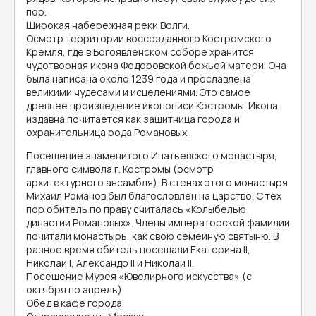
пор.
Широкая набережная реки Волги.
Осмотр территории воссозданного Костромского
Кремля, где в Богоявленском соборе хранится
чудотворная икона Федоровской божьей матери. Она
была написана около 1239 года и прославлена
великими чудесами и исцелениями. Это самое
древнее произведение иконописи Костромы. Икона
издавна почитается как защитница города и
охранительница рода Романовых.
Посещение знаменитого Ипатьевского монастыря,
главного символа г. Костромы (осмотр
архитектурного ансамбля). В стенах этого монастыря
Михаил Романов был благословлён на царство. С тех
пор обитель по праву считалась «Колыбелью
династии Романовых». Члены императорской фамилии
почитали монастырь, как свою семейную святыню. В
разное время обитель посещали Екатерина II,
Николай I, Александр II и Николай II.
Посещение Музея «Ювелирного искусства» (с
октября по апрель).
Обед в кафе города.