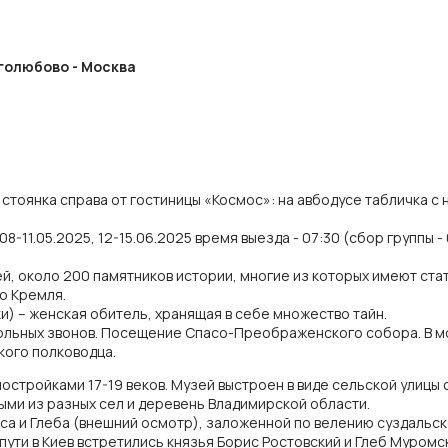
оголюбово - Москва
 стоянка справа от гостиницы «Космос»: на авбодусе табличка с 
8-11.05.2025, 12-15.06.2025 время выезда - 07:30 (сбор группы - 
ей, около 200 памятников истории, многие из которых имеют ст
о Кремля.
) – женская обитель, хранящая в себе множество тайн.
льных звонов. Посещение Спасо-Преображенского собора. В м
ого полководца.
остройками 17-19 веков. Музей выстроен в виде сельской улицы
ми из разных сел и деревень Владимирской области.
са и Глеба (внешний осмотр), заложенной по велению суздальско
 пути в Киев встретились князья Борис Ростовский и Глеб Муромс