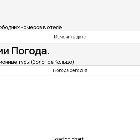
вободных номеров в отеле
Изменить даты
ии Погода.
сионные туры (Золотое Кольцо)
Погода сегодня
Loading chart...