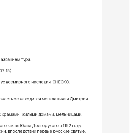
названием тура.
07:15)
атус всемирного наследия ЮНЕСКО.
онастыре находится могила князя Дмитрия
 с храмами, жилыми домами, мельницами,
го князя Юрия Долгорукого в 1152 году.
кий, впоследствии первые русские святые.