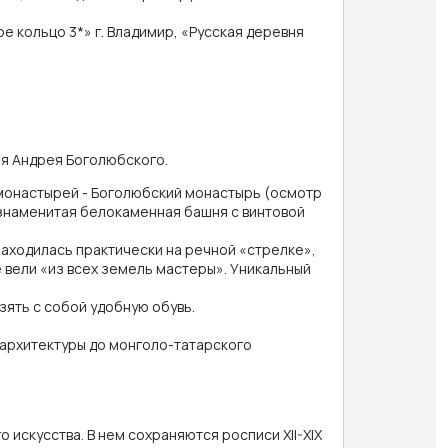
ое кольцо 3*» г. Владимир, «Русская деревня
зя Андрея Боголюбского.
 монастырей - Боголюбский монастырь (осмотр
 знаменитая белокаменная башня с винтовой
находилась практически на речной «стрелке»,
 вели «из всех земель мастеры». Уникальный
зять с собой удобную обувь.
и архитектуры до монголо-татарского
искусства. В нем сохраняются росписи XII-XIX