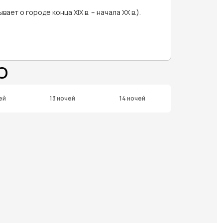
ет о городе конца XIX в. – начала XX в.).
О
ей
13 ночей
14 ночей