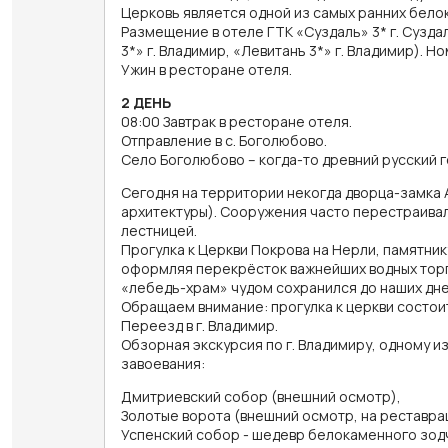
Церковь является одной из самых ранних бело
Размещение в отеле ГТК «Суздаль» 3* г. Суздал
3*» г. Владимир, «Левитанъ 3*» г. Владимир). 
Ужин в ресторане отеля.
2 ДЕНЬ
08:00 Завтрак в ресторане отеля.
Отправление в с. Боголюбово.
Cело Боголюбово – когда-то древний русский г
Сегодня на территории некогда дворца-замка
архитектуры). Сооружения часто перестраивал
лестницей.
Прогулка к Церкви Покрова на Нерли, памятник
оформляя перекрёсток важнейших водных торго
«лебедь-храм» чудом сохранился до наших дне
Обращаем внимание: прогулка к церкви состоит
Переезд в г. Владимир.
Обзорная экскурсия по г. Владимиру, одному и
завоевания:
Дмитриевский собор (внешний осмотр),
Золотые ворота (внешний осмотр, на реставра
Успенский собор - шедевр белокаменного зодче