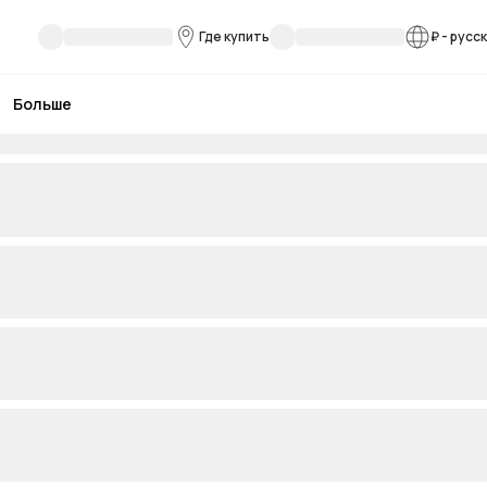
Где купить
₽
-
русс
Больше