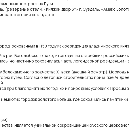
каменных построек на Руси.
ь, (резервные отели: «Княжий двор 3*» г. Суздаль, «Амакс Золот
Номера категории «стандарт».
ород, основанный в 1158 году как резиденция владимирского кня
 Андрея Боголюбского находится один из старейших российских
ись, но частично сохранилась часть легендарной резиденции -
у белокаменного зодчества XII века (внешний осмотр). Церковь 
вых путей. Согласно летописи строительство при князе Андрее
й.
ся при благоприятных погодных и природных условиях. Просим в
з немногих городов Золотого кольца, где сохранились памятник
ции)
ства. Является уникальной сокровищницей русского церковного 