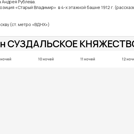
а Андрея Рублева.
позиция «Старый Владимир» в 4-х этажной башне 1912 г. (рассказыва
скву (ст. метро «ВДНХ»)
/1 н СУЗДАЛЬСКОЕ КНЯЖЕСТВ
 ночей
10 ночей
11 ночей
12 ноч