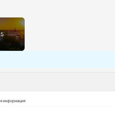
+
5
я информация