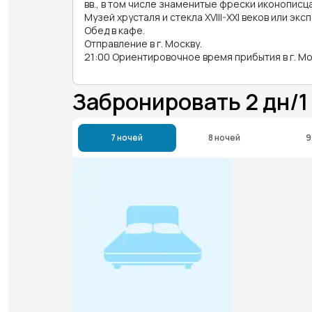
вв., в том числе знаменитые фрески иконописц
Музей хрусталя и стекла XVIII-XXI веков или экс
Обед в кафе.
Отправление в г. Москву.
21:00 Ориентировочное время прибытия в г. Мо
Забронировать 2 дн
7 ночей
8 ночей
9