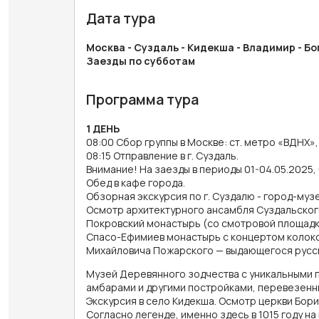
Дата тура
Москва - Суздаль - Кидекша - Владимир - Б
Заезды по субботам
Программа тура
1 ДЕНЬ
08:00 Сбор группы в Москве: ст. метро «ВДНХ»,
08:15 Отправление в г. Суздаль.
Внимание! На заезды в периоды 01-04.05.2025, 0
Обед в кафе города.
Обзорная экскурсия по г. Суздалю - город-муз
Осмотр архитектурного ансамбля Суздальског
Покровский монастырь (со смотровой площадки
Спасо-Ефимиев монастырь с концертом колоко
Михайловича Пожарского — выдающегося русск
Музей Деревянного зодчества с уникальными п
амбарами и другими постройками, перевезенны
Экскурсия в село Кидекша. Осмотр церкви Бори
Согласно легенде, именно здесь в 1015 году на