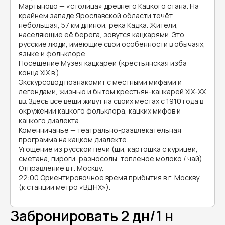
Мартыново — «столица» древнего Кацкого стана. На
крайнем западе Ярославской области течёт
небольшая, 57 км длиной, река Кадка. Жители,
населяющие её берега, зовутся кацкарями. Это
русские люди, имеющие свои особенности в обычаях,
языке и фольклоре.
Посещение Музея кацкарей (крестьянская изба
конца ХIХ в.).
Экскурсовод познакомит с местными мифами и
легендами, жизнью и бытом крестьян-кацкарей ХIХ-ХХ
вв. Здесь все вещи живут на своих местах с 1910 года в
окружении кацкого фольклора, кацких мифов и
кацкого диалекта
Коменничанье — театрально-развлекательная
программа на кацком диалекте.
Угощение из русской печи (щи, картошка с курицей,
сметана, пироги, разносолы, топленое молоко / чай).
Отправление в г. Москву.
22:00 Ориентировочное время прибытия в г. Москву
(к станции метро «ВДНХ»).
Забронировать 2 дн/1 н