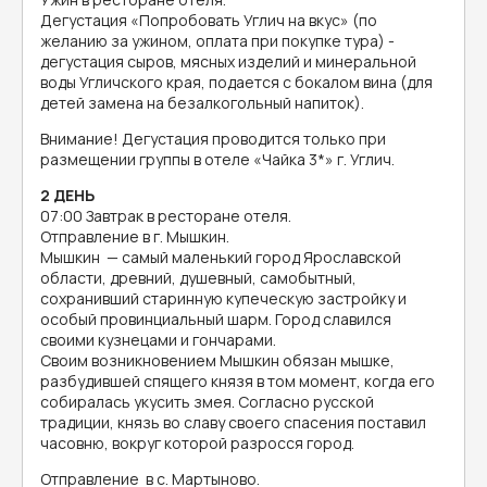
Дегустация «Попробовать Углич на вкус» (по
желанию за ужином, оплата при покупке тура) -
дегустация сыров, мясных изделий и минеральной
воды Угличского края, подается с бокалом вина (для
детей замена на безалкогольный напиток).
Внимание! Дегустация проводится только при
размещении группы в отеле «Чайка 3*» г. Углич.
2 ДЕНЬ
07:00 Завтрак в ресторане отеля.
Отправление в г. Мышкин.
Мышкин — самый маленький город Ярославской
области, древний, душевный, самобытный,
сохранивший старинную купеческую застройку и
особый провинциальный шарм. Город славился
своими кузнецами и гончарами.
Своим возникновением Мышкин обязан мышке,
разбудившей спящего князя в том момент, когда его
собиралась укусить змея. Согласно русской
традиции, князь во славу своего спасения поставил
часовню, вокруг которой разросся город.
Отправление в с. Мартыново.