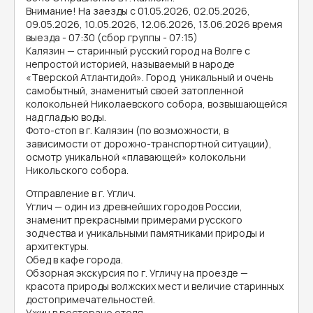
Внимание! На заезды с 01.05.2026, 02.05.2026,
09.05.2026, 10.05.2026, 12.06.2026, 13.06.2026 время
выезда - 07:30 (сбор группы - 07:15)
Калязин — старинный русский город на Волге с
непростой историей, называемый в народе
«Тверской Атлантидой». Город, уникальный и очень
самобытный, знаменитый своей затопленной
колокольней Николаевского собора, возвышающейся
над гладью воды.
Фото-стоп в г. Калязин (по возможности, в
зависимости от дорожно-транспортной ситуации),
осмотр уникальной «плавающей» колокольни
Никольского собора.
Отправление в г. Углич.
Углич — один из древнейших городов России,
знаменит прекрасными примерами русского
зодчества и уникальными памятниками природы и
архитектуры.
Обед в кафе города.
Обзорная экскурсия по г. Угличу на проезде —
красота природы волжских мест и величие старинных
достопримечательностей.
Ужин в ресторане отеля.