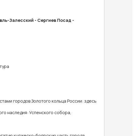
авль-Залесский - Сергиев Посад -
 тура
истами городов Золотого кольца России: здесь
го наследия: Успенского собора,
огатую княжеско-боярскую часть города.