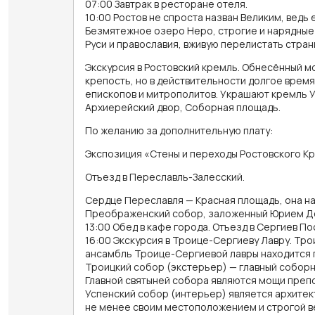
07:00 Завтрак в ресторане отеля.
10:00 Ростов не спроста назван Великим, ведь
Безмятежное озеро Неро, строгие и нарядные 
Руси и православия, вживую перелистать стран
Экскурсия в Ростовский кремль. Обнесённый 
крепость, но в действительности долгое врем
епископов и митрополитов. Украшают кремль Ус
Архиерейский двор, Соборная площадь.
По желанию за дополнительную плату:
Экспозиция «Стены и переходы Ростовского Кр
Отъезд в Переславль-Залесский.
Сердце Переславля — Красная площадь, она н
Преображенский собор, заложенный Юрием Дол
13:00 Обед в кафе города. Отъезд в Сергиев По
16:00 Экскурсия в Троице-Сергиеву Лавру. Тр
ансамбль Троице-Сергиевой лавры находится 
Троицкий собор (экстерьер) — главный собор
Главной святыней собора являются мощи преп
Успенский собор (интерьер) является архитек
не менее своим местоположением и строгой ве