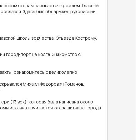
ленным стенам называется кремлём. Главный
Ярославля. Здесь был обнаружен рукописный
авской школы зодчества. Отъезд в Кострому.
й город-порт на Волге. Знакомство с
вахты, ознакомитесь с великолепно
 скрывался Михаил Федорович Романов.
.
ри (13 век), которая была написана около
омы издавна почитается как защитница города