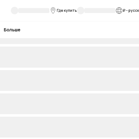
Где купить
₽
-
русс
Больше