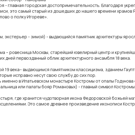
- главная городская достопримечательность. Благодаря укреп
иси, это самый старый из дошедших до нашего времени храмов 
ово о полку Игореве».
, экстерьер - зимой) - выдающийся памятник архитектуры яросл
ма – ровесница Москвы, старейший ювелирный центр и крупнейши
их дней первозданный облик архитектурного ансамбля 18 века.
й 19 века– выдающимся памятником классицизма, зданием Гаупт
орые исправно несут свою службу до сих пор.
ь именно в Ипатьевском монастыре Костромы от опалы Годунова
альница или палаты бояр Романовых) - главный символ Костромы
ыря, где хранится чудотворная икона Федоровской божьей мате
 исцелениями. Это самое древнее произведение иконописи Костр