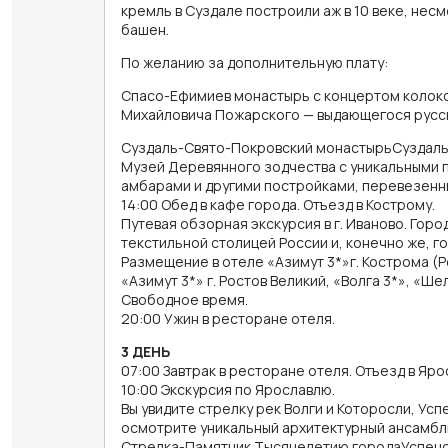
кремль в Суздале построили аж в 10 веке, несм
башен.
По желанию за дополнительную плату:
Спасо-Ефимиев монастырь с концертом колоко
Михайловича Пожарского — выдающегося русск
Суздаль-Свято-Покровский монастырьСуздаль
Музей Деревянного зодчества с уникальными п
амбарами и другими постройками, перевезенны
14:00 Обед в кафе города. Отъезд в Кострому.
Путевая обзорная экскурсия в г. Иваново. Горо
текстильной столицей России и, конечно же, 
Размещение в отеле «Азимут 3*»г. Кострома (Р
«Азимут 3*» г. Ростов Великий, «Волга 3*», «Шел
Свободное время.
20:00 Ужин в ресторане отеля.
3 ДЕНЬ
07:00 Завтрак в ресторане отеля. Отъезд в Яро
10:00 Экскурсия по Ярославлю.
Вы увидите стрелку рек Волги и Которосли, У
осмотрите уникальный архитектурный ансамбл
Стрелка-Памятник Тысячелетию городаУспенс