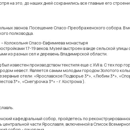
отря на это, до наших дней сохранились все главные его строен
льных звонов. Посещение Спасо-Преображенского собора. В м
ого полководца.
 – Колокольня Спасо-Евфимиева монастыря
остройками 17-19 веков. Музей выстроен в виде сельской улицы
ми из разных сел и деревень Владимирской области.
д был известен производством текстиля еще с XVII в. С тех пор г
городом невест. Является самым молодым городом Золотого коль
езервные отели: «Ярославское Подворье 3*», «Любим 3*», «Спорт
естов 3*», «Снегурочка 3*» - г. Кострома ).
славль.
спенский кафедральный собор, пройдетесь по реконструированно
ь центральной части Ярославля, включенной в Список Всемирно
кий собор - панорама