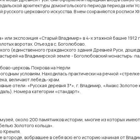
здальской архитектуры домонгольского периода периода или У
 русского церковного искусства. В нем сохраняются росписи XII
 или экспозиция «Старый Владимир» в 4-х этажной башне 1912 г. 
олотых воротах. Отъезд в с. Боголюбово.
ого (единственного гражданского здания Древней Руси, дошед
настырей на Владимирской земле - Боголюбовский монастырь: па
бово-церковь Покрова на Нерли
 погодным условиям. Находилась практически на речной «стрел
 века, величают лебедь-храм.
вные отели: «Русская деревня 3*», г. Владимир, «Амакс Золотое 
уздаль). Номера категории «стандарт».
-музей, около 200 памятников истории, многие из которых имею
белью Золотого кольца».
о Кремля.
в городе, вобравшее в себя всю его историю начиная от Влад