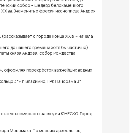
спенский собор – шедевр белокаменного
-XIX вв. Знаменитые фрески иконописца Андрея
(рассказывает о городе конца XIX в. – начала
шего до нашего времени хотя бы частично)
латы князя Андрея, собор Рождества
ке», оформляя перекрёсток важнейших водных
кольцо 3*» г. Владимир, ГРК Панорама 3*
т статус всемирного наследия ЮНЕСКО. Город
имира Мономаха. По мнению археологов,