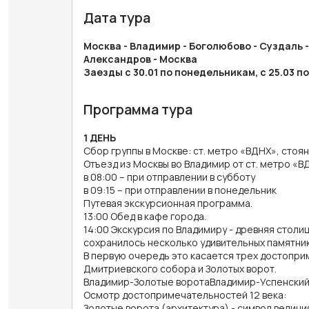
Дата тура
Москва - Владимир - Боголюбово - Суздаль -
Александров - Москва
Заезды с 30.01 по понедельникам, с 25.03 
Программа тура
1 ДЕНЬ
Сбор группы в Москве: ст. метро «ВДНХ», стоян
Отъезд из Москвы во Владимир от ст. метро «В
в 08:00 – при отправлении в субботу
в 09:15 – при отправлении в понедельник
Путевая экскурсионная программа.
13:00 Обед в кафе города.
14:00 Экскурсия по Владимиру - древняя столи
сохранилось несколько удивительных памятни
В первую очередь это касается трех достопри
Дмитриевского собора и Золотых ворот.
Владимир-Золотые воротаВладимир-Успенски
Осмотр достопримечательностей 12 века:
Золотые ворота (архитектура) - символ велич