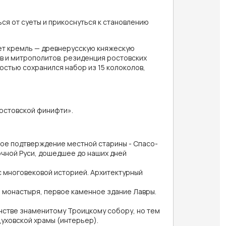
ся от суеты и прикоснуться к становлению
ет кремль — древнерусскую княжескую
в и митрополитов. резиденция ростовских
ностью сохранился набор из 15 колоколов,
ростовской финифти».
вое подтверждение местной старины - Спасо-
чной Руси, дошедшее до наших дней
с многовековой историей. Архитектурный
 монастыря, первое каменное здание Лавры.
нстве знаменитому Троицкому собору, но тем
уховской храмы (интерьер).