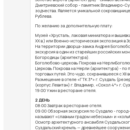
Дмитриевский собор - памятник Владимиро-Су
зодчества. Является уникальной сокровищницей
Рублева.
По желанию за дополнительную плату:
Музей «Хрусталь, лаковая миниатюра и вышивка»
XX в.) или Военно-историческая экспозиция в З
На территории дворца-замка Андрея Боголюбск
экскурсия в один из старейших российских мо
Богородицы (архитектура).
Боголюбово-церковь Покрова на НерлиБоголю
Церковь Покрова на Нерли (архитектура) - по
торговых путей. Это чудо, сохранившееся с ХII
Размещение в отеле «ГТК 3*» г. Суздаль (резер
(корпус Левитан) г. Владимир, «Сокол 4*» г. С
19:00 Ужин в ресторане отеля.
2 ДЕНЬ
08:00 Завтрак в ресторане отеля.
09:00 Обзорная экскурсия по Суздалю - город
называют «славным градом небесным» и «колы
Осмотр архитектурного ансамбля Суздальског
Суздальский кремль — древнейшее сооружение 