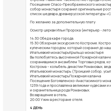
Посещение Спасо-Преображенского монастыря 
собор монастыря сохранил оригинальные росп
список шедевра древнерусской литературы «Сл
По желанию за дополнительную плату:
Осмотр церкви Ильи Пророка (интерьер - летом
14:30 Обед в кафе города.
15:30 Обзорная экскурсия по Костроме. Костро
купеческим городом, который сохранил до наш
Ипатьевкий монастырьКрыльцо монастыря
Вы полюбуетесь высоченной Пожарной каланчо
сохранившимся ансамблем Торговых рядов, кот
Кострома – колыбель династии Романовых, вед
Ипатьевский монастырь (Троицкий собор, усып
Ипатьевкий монастырьПожарная каланча
Посещение Богоявленско-Анастасииного монаст
1239 года и прославлена великими чудесами и
и охранительница рода Романовых.
Возвращение в отель.
20:00 Ужин в ресторане отеля.
4 ДЕНЬ