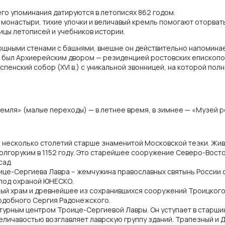
 его упоминания датируются в летописях 862 годом.
монастыри, тихие улочки и величавый кремль помогают оторвать
ицы летописей и учебников истории.
мощными стенами с башнями, внешне он действительно напомина
я был Архиерейским двором — резиденцией ростовских епископо
пенский собор (XVI в.) с уникальной звонницей, на которой пол
емля» (малые переходы) — в летнее время, в зимнее — «Музей 
а несколько столетий старше знаменитой Московской тезки. Жи
горуким в 1152 году. Это старейшее сооружение Северо-Восто
сад.
оице-Сергиева Лавра – жемчужина православных святынь России 
под охраной ЮНЕСКО.
ный храм и древнейшее из сохранившихся сооружений Троицкого
одобного Сергия Радонежского.
турным центром Троице-Сергиевой Лавры. Он уступает в старши
личавостью возглавляет лаврскую группу зданий. Трапезный и Д