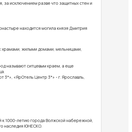
ия, за исключением разве что защитных стен и
онастыре находится могила князя Дмитрия
 с храмами, жилыми домами, мельницами,
ород называют ситцевым краем, а еще
ца.
 3*», «ЯрОтель Центр 3*» - г. Ярославль,
й к 1000-летию города Волжской набережной,
го наследия ЮНЕСКО.