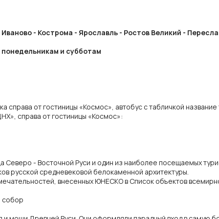
 Иваново - Кострома - Ярославль - Ростов Великий - Пересл
по понедельникам и субботам
ка справа от гостиницы «Космос», автобус с табличкой название
ДНХ», справа от гостиницы «Космос»:
ца Северо - Восточной Руси и один из наиболее посещаемых тур
ков русской средневековой белокаменной архитектуры.
мечательностей, внесенных ЮНЕСКО в Список объектов всемирно
й собор
ия и мощи Древней Руси. Они оформляли парадный вход в самую б