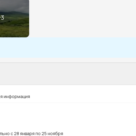
+
3
я информация
ьно с 28 января по 25 ноября