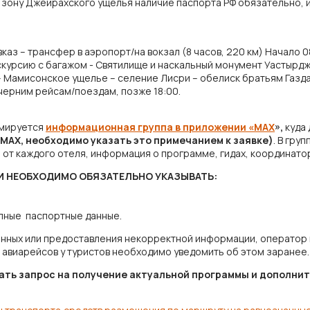
ую зону Джейрахского ущелья наличие паспорта РФ обязательно,
каз – трансфер в аэропорт/на вокзал (8 часов, 220 км) Начало 0
кскурсию с багажом - Святилище и наскальный монумент Уастырдж
 – Мамисонское ущелье – селение Лисри – обелиск братьям Газда
ечерним рейсам/поездам, позже 18:00.
рмируется
информационная группа в приложении «MAX
»,
куда 
 MAX, необходимо указать это примечанием к заявке)
. В гру
 от каждого отеля, информация о программе, гидах, координатор
И НЕОБХОДИМО ОБЯЗАТЕЛЬНО УКАЗЫВАТЬ:
олные паспортные данные.
анных или предоставления некорректной информации, оператор 
и авиарейсов у туристов необходимо уведомить об этом заранее.
лать запрос на получение актуальной программы и дополн