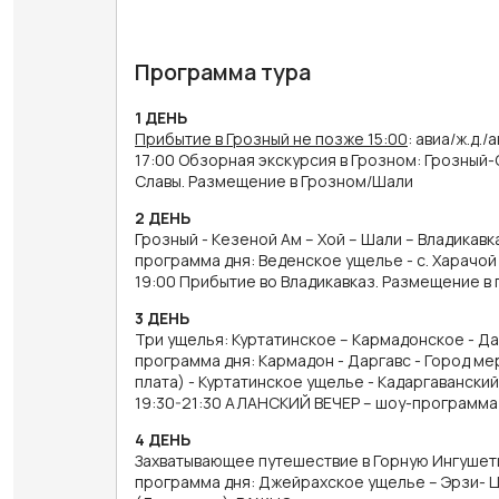
Программа тура
1 ДЕНЬ
Прибытие в Грозный не позже 15:00
: авиа/ж.д.
17:00 Обзорная экскурсия в Грозном: Грозный-
Славы. Размещение в Грозном/Шали
2 ДЕНЬ
Грозный - Кезеной Ам – Хой – Шали – Владикавка
программа дня: Веденское ущелье - с. Харачой 
19:00 Прибытие во Владикавказ. Размещение в 
3 ДЕНЬ
Три ущелья: Куртатинское – Кармадонское - Дар
программа дня: Кармадон - Даргавс - Город мер
плата) - Куртатинское ущелье - Кадаргаванский
19:30-21:30 АЛАНСКИЙ ВЕЧЕР – шоу-программа в
4 ДЕНЬ
Захватывающее путешествие в Горную Ингушетию
программа дня: Джейрахское ущелье – Эрзи- Це