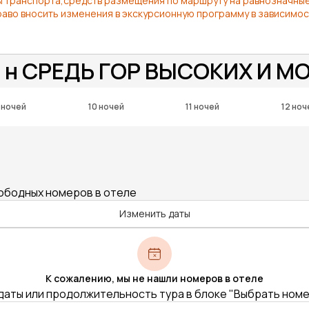
 транспорта,средств размещения по маршруту на равнозначные т
раво вносить изменения в экскурсионную программу в зависимос
4 н СРЕДЬ ГОР ВЫСОКИХ И М
 ночей
10 ночей
11 ночей
12 ноч
вободных номеров в отеле
Изменить даты
К сожалению, мы не нашли номеров в отеле
даты или продолжительность тура в блоке "Выбрать ном