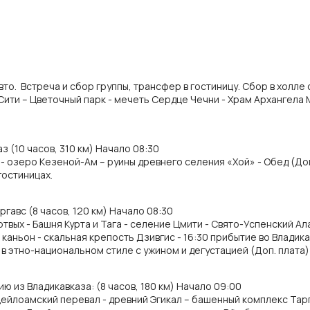
/авто. Встреча и сбор группы, трансфер в гостиницу. Сбор в холле 
Сити – Цветочный парк - мечеть Сердце Чечни - Храм Архангела
з (10 часов, 310 км) Начало 08:30
- озеро Кезеной-Ам – руины древнего селения «Хой» - Обед (Доп.
гостиницах.
гавс (8 часов, 120 км) Начало 08:30
твых - Башня Курта и Тага - селение Цмити - Свято-Успенский А
 каньон - скальная крепость Дзивгис - 16:30 прибытие во Владика
 этно-национальном стиле с ужином и дегустацией (Доп. плата)
 из Владикавказа: (8 часов, 180 км) Начало 09:00
йлоамский перевал - древний Эгикал – башенный комплекс Тарги