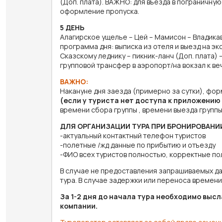
(Доп. плата). ВАЖНО: для въезда в пограничн
оформление пропуска.
5 ДЕНЬ
Алагирское ущелье – Цей – Мамисон – Владикав
программа дня: выписка из отеля и выезд на э
Сказскому леднику – пикник-ланч (Доп. плата)
групповой трансфер в аэропорт/на вокзал к в
ВАЖНО:
Накануне дня заезда (примерно за сутки), фо
(если у туриста нет доступа к приложению
времени сбора группы , времени выезда группы
ДЛЯ ОРГАНИЗАЦИИ ТУРА ПРИ БРОНИРОВАНИ
-актуальный контактный телефон туристов
-полетные /жд данные по прибытию и отъезду
-ФИО всех туристов полностью, корректные п
В случае не предоставления запрашиваемых д
тура. В случае задержки или переноса времен
За 1-2 дня до начала тура необходимо выс
компании.