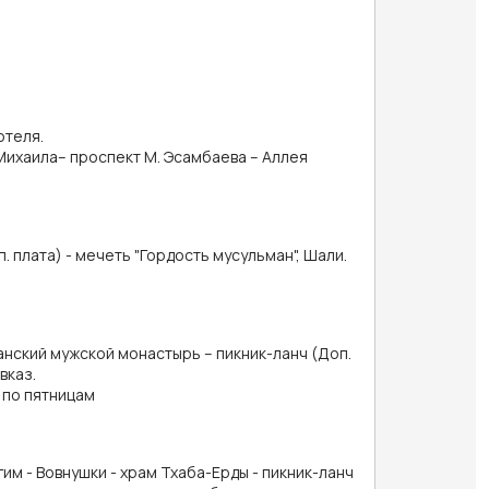
отеля.
 Михаила– проспект М. Эсамбаева – Аллея
 плата) - мечеть "Гордость мусульман", Шали.
ланский мужской монастырь – пикник-ланч (Доп.
вказ.
 по пятницам
м - Вовнушки - храм Тхаба-Ерды - пикник-ланч