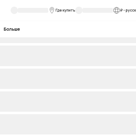
Где купить
₽
-
русс
Больше