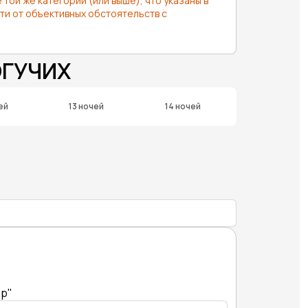
ой же категории (или выше), что указаны в
ти от объективных обстоятельств с
ОГУЧИХ
ей
13 ночей
14 ночей
ер"