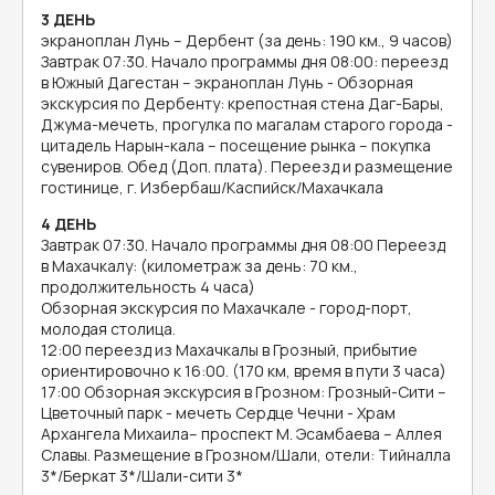
3 ДЕНЬ
экраноплан Лунь – Дербент (за день: 190 км., 9 часов)
Завтрак 07:30. Начало программы дня 08:00: переезд
в Южный Дагестан – экраноплан Лунь - Обзорная
экскурсия по Дербенту: крепостная стена Даг-Бары,
Джума-мечеть, прогулка по магалам старого города -
цитадель Нарын-кала – посещение рынка – покупка
сувениров. Обед (Доп. плата). Переезд и размещение
гостинице, г. Избербаш/Каспийск/Махачкала
4 ДЕНЬ
Завтрак 07:30. Начало программы дня 08:00 Переезд
в Махачкалу: (километраж за день: 70 км.,
продолжительность 4 часа)
Обзорная экскурсия по Махачкале - город-порт,
молодая столица.
12:00 переезд из Махачкалы в Грозный, прибытие
ориентировочно к 16:00. (170 км, время в пути 3 часа)
17:00 Обзорная экскурсия в Грозном: Грозный-Сити –
Цветочный парк - мечеть Сердце Чечни - Храм
Архангела Михаила– проспект М. Эсамбаева – Аллея
Славы. Размещение в Грозном/Шали, отели: Тийналла
3*/Беркат 3*/Шали-сити 3*