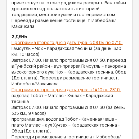
приветствует и готов с радушием раскрыть Вам тайны
древних легенд, познакомить с историей,
традициями, местной кухней и гостеприимством.
Переезд и размещение гостинице, г. Избербаш/
Махачкала
2 ДЕНЬ
Программа второго дня в даты тура: с 08.04 по 07.10.
Гамсутль – Чох – Карадахская теснина (за день: 330
км., 10 часов)
Завтрак 07:00. Начало программы дня 07:30: переезд
в Гунибский район - аул-призрак Гамсутль – панорама
высокогорного аула Чох – Карадахская теснина. Обед
(Доп. плата). Переезд и размещение гостинице, г.
Избербаш/Махачкала
Программа второго дня в даты тура: с 14.10 по 28.10.
водопад Тобот – Матлас - Хунзах – Карадахская
теснина
Завтрак 07:00. Начало программы дня 07:30 (за день:
335 км., 9 часов)
программа дня: водопад Тобот - Каменная чаша –
плато Матлас – аул Хунзах – Карадахская теснина -
Обед (Доп. плата).
Переезд и размещение в гостинице в г. Избербаш/