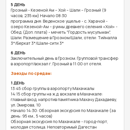
5 ДЕНЬ
Грозный - Кезеной Ам – Хой – Шали – Грозный (9
часов, 235 км) Начало 08:30
программа дня: Веденское ущелье - с. Харачой -
озеро Кезеной-Ам – руины древнего селения «Хой» -
Обед. (Доп. плата) - мечеть "Гордость мусульман",
Шали. Размещение в Грозном/Шали, отели: Тийналла
3*/Беркат 3*/Шали-сити 3*
6 ДЕНЬ
Заключительный день в Грозном. Групповой трансфер
в аэропорт/вокзал г. Грозный в 11:00 от отеля.
Заезды по средам:
1 ДЕНЬ
13:45 сбор группы в аэропорту Махачкалы
14:15 сбор группы на ж.д. вокзале в Махачкале:
главный вход, напротив памятника Махачу Дахадаеву,
ул. Эмирова, 10
Начало 14:30: Обзорная экскурсия по Махачкале (за
день: 95 км., 5 часов)
Обзорная экскурсия по Махачкале - город-порт,
молодая столица. Неповторимый Дагестан