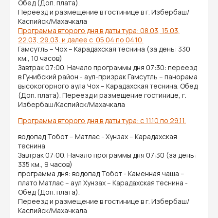
Обед (Доп. плата).
Переезд и размещение в гостинице в г. Избербаш/
Каспийск/Махачкала
Программа второго дня в даты тура: 08.03, 15.03,
22.03, 29.03, и далее с 05.04 по 04.10.
Гамсутль – Чох – Карадахская теснина (за день: 330
км., 10 часов)
Завтрак 07:00. Начало программы дня 07:30: переезд
в Гунибский район - аул-призрак Гамсутль – панорама
высокогорного аула Чох – Карадахская теснина. Обед
(Доп. плата). Переезд и размещение гостинице, г.
Избербаш/Каспийск/Махачкала
Программа второго дня в даты тура: с 11.10 по 29.11.
водопад Тобот – Матлас - Хунзах – Карадахская
теснина
Завтрак 07:00. Начало программы дня 07:30 (за день:
335 км., 9 часов)
программа дня: водопад Тобот - Каменная чаша –
плато Матлас – аул Хунзах – Карадахская теснина -
Обед (Доп. плата).
Переезд и размещение в гостинице в г. Избербаш/
Каспийск/Махачкала