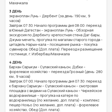
Махачкала
3 ДЕНЬ
экраноплан Лунь – Дербент (за день: 190 км., 9
часов)
Завтрак 07:30. Начало программы дня 08:00: переезд
в Южный Дагестан – экраноплан Лунь - Обзорная
экскурсия по Дербенту: крепостная стена Даг-Бары,
Джума-мечеть, прогулка по магалам старого города -
цитадель Нарын-кала – посещение рынка – покупка
сувениров. Обед (Доп. плата). Переезд и размещение
гостинице, г. Избербаш/Махачкала
4 ДЕНЬ
Бархан Сарыкум - Сулакский каньон, Дубки –
форелевое хозяйство – переезд в Грозный (день: 280
км., 9 часов)
Завтрак 07:00. Начало программы дня 07:30: переезд
к бархану Сарыкум – Сулакский каньон – смотровая
площадка с видами на Сулакский каньон – Чиркейское
водохранилище – прогулка на катере по
водохранилищу (по желанию, доп. плата) – комплекс
пещер Нохъо (по желанию, доп. плата) - форелевое
хозяйство, Обед (Доп. плата).