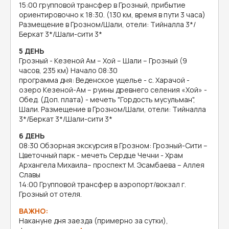
15:00 групповой трансфер в Грозный, прибытие
ориентировочно к 18:30. (130 км, время в пути 3 часа)
Размещение в Грозном/Шали, отели: Тийналла 3*/
Беркат 3*/Шали-сити 3*
5 ДЕНЬ
Грозный - Кезеной Ам – Хой – Шали – Грозный (9
часов, 235 км) Начало 08:30
программа дня: Веденское ущелье - с. Харачой -
озеро Кезеной-Ам – руины древнего селения «Хой» -
Обед. (Доп. плата) - мечеть "Гордость мусульман",
Шали. Размещение в Грозном/Шали, отели: Тийналла
3*/Беркат 3*/Шали-сити 3*
6 ДЕНЬ
08:30 Обзорная экскурсия в Грозном: Грозный-Сити –
Цветочный парк - мечеть Сердце Чечни - Храм
Архангела Михаила– проспект М. Эсамбаева – Аллея
Славы
14:00 Групповой трансфер в аэропорт/вокзал г.
Грозный от отеля.
ВАЖНО:
Накануне дня заезда (примерно за сутки),