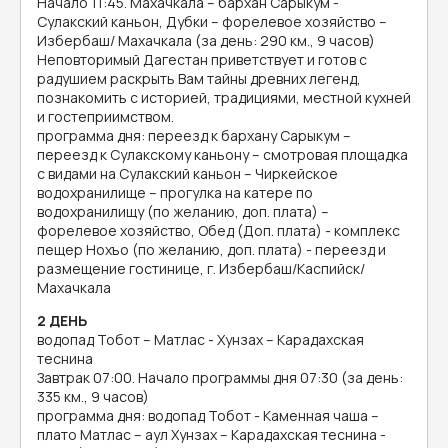
Начало 11:45. Махачкала – бархан Сарыкум -
Сулакский каньон, Дубки – форелевое хозяйство –
Избербаш/ Махачкала (за день: 290 км., 9 часов)
Неповторимый Дагестан приветствует и готов с
радушием раскрыть Вам тайны древних легенд,
познакомить с историей, традициями, местной кухней
и гостеприимством.
программа дня: переезд к бархану Сарыкум –
переезд к Сулакскому каньону – смотровая площадка
с видами на Сулакский каньон – Чиркейское
водохранилище – прогулка на катере по
водохранилищу (по желанию, доп. плата) –
форелевое хозяйство, Обед (Доп. плата) - комплекс
пещер Нохъо (по желанию, доп. плата) - переезд и
размещение гостинице, г. Избербаш/Каспийск/
Махачкала
2 ДЕНЬ
водопад Тобот – Матлас - Хунзах – Карадахская
теснина
Завтрак 07:00. Начало программы дня 07:30 (за день:
335 км., 9 часов)
программа дня: водопад Тобот - Каменная чаша –
плато Матлас – аул Хунзах – Карадахская теснина -