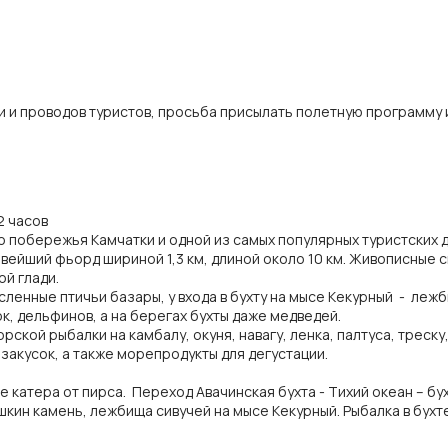
чи и проводов туристов, просьба присылать полетную программу
2 часов
о побережья Камчатки и одной из самых популярных туристских 
ивейший фьорд шириной 1,3 км, длиной около 10 км. Живописные 
ой глади.
ленные птичьи базары, у входа в бухту на мысе Кекурный - лежб
ок, дельфинов, а на берегах бухты даже медведей.
кой рыбалки на камбалу, окуня, навагу, ленка, палтуса, треску,
 закусок, а также морепродукты для дегустации.
е катера от пирса. Переход Авачинская бухта - Тихий океан – бу
кин камень, лежбища сивучей на мысе Кекурный. Рыбалка в бухте