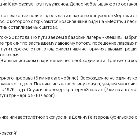
на Ключевскую группу вулканов. Далее небольшая фото остановк
 по шлаковым полям, вдоль лав и шлаковых конусов в «Мёртвый л
с, с которого открываются красивейшие виды на «Мертвый лес»,
ртных отапливаемых шатрах.
отоку 2012 года. По пути заедем в базовый лагерь «Клешня» наб
алее трекинг по застывшему лавовому потоку, посещение лавовых
 пути перекус, с приготовлением пищи на горячих лавовых трещин
ное время.
 (В альпинистском снаряжении нет необходимости. Требуется х
).
верного прорыва (6 км на автомобиле). Восхождение на один из к
ачинского дола. Поднявшись на вершину конуса, увидим многоч
 с 1976 года. Спуск и переезд к кратеру «Звезда» (7 км на авто
пути примерно 8-10 часов).
ынка или вертолётной экскурсии в Долину Гейзеров/Курильское 
новский"