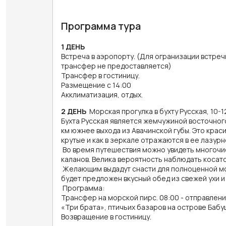
Программа тура
1 ДЕНЬ
Встреча в аэропорту. (Для огранизации встре
трансфер не предоставляется)
Трансфер в гостиницу.
Размещение с 14:00
Акклиматизация, отдых.
2 ДЕНЬ
Морская прогулка в бухту Русская, 10-1
Бухта Русская является жемчужиной восточног
км южнее выхода из Авачинской губы. Это крас
крутые и как в зеркале отражаются в ее лазурн
Во время путешествия можно увидеть многочис
каланов. Велика вероятность наблюдать косат
Желающим выдадут снасти для полноценной морс
будет предложен вкусный обед из свежей ухи и
Программа:
Трансфер на морской пирс. 08:00 - отправлени
«Три брата», птичьих базаров на острове Бабуш
Возвращение в гостиницу.