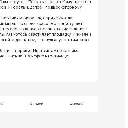
0 км к югу от г. Петропавловска-Камчатского в
ий и Горелый, далее - по высокогорному
разования минералов, серные купола,
и мира. По своей красоте он не уступает
тых серных конусов, разноцветие склонов и
лы, газ которых застилает площадку. Уникален
тровый водопад придают вулкану эстетическую
бытии - перекус. Инструктаж по технике
оне Опасный. Трансфер в гостиницу.
ей
13 ночей
14 ночей