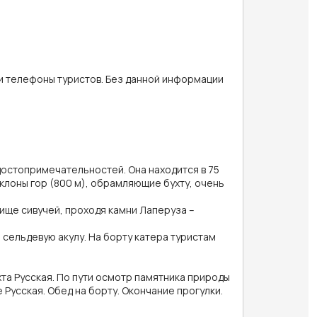
 и телефоны туристов. Без данной информации
достопримечательностей. Она находится в 75
склоны гор (800 м), обрамляющие бухту, очень
ище сивучей, проходя камни Лаперуза –
 сельдевую акулу. На борту катера туристам
хта Русская. По пути осмотр памятника природы
 Русская. Обед на борту. Окончание прогулки.