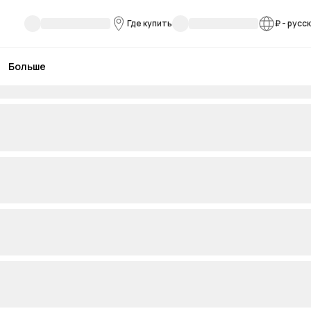
Где купить
₽
-
русс
Больше