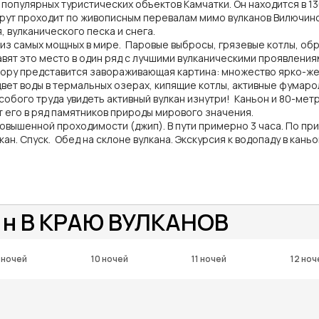
 популярных туристических объектов Камчатки. Он находится в 13
ут проходит по живописным перевалам мимо вулканов Вилючинск
 вулканического песка и снега.
 из самых мощных в мире. Паровые выбросы, грязевые котлы, об
вят это место в один ряд с лучшими вулканическими проявлениям
ору представится завораживающая картина: множество ярко-жел
вет воды в термальных озерах, кипящие котлы, активные фумаро
собого труда увидеть активный вулкан изнутри! Каньон и 80-ме
ят его в ряд памятников природы мирового значения.
овышенной проходимости (джип). В пути примерно 3 часа. По при
н. Спуск. Обед на склоне вулкана. Экскурсия к водопаду в кань
7 н В КРАЮ ВУЛКАНОВ
 ночей
10 ночей
11 ночей
12 ноч