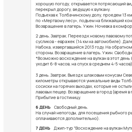
хорошую погоду, открывается потрясающий вид 
перекрыл дорогу, ведущую к вулкану.
Подъехав к Толбачинскому долу, проедем 13 км
по «Мертвому лесу», подъем на ближайший кону
Возвращение в лагерь. Ужин. Ночевка в комфо
2 день. Завтрак. Переезд к новому лавовому п
сусликов - евражек (14 км на автомобиле). Д
Набока, извергавшийся 2013 году. На обратном
стороны. Возвращение в лагерь. Ужин. Свобод
*Возможно восхождение на вулкан в этот день
уходит 6-8 часов, на спуск в среднем 4-5 часов
3 день. Завтрак. Выезд к шлаковым конусам Се
километры открываются уникальные виды Толб
сосиски на горячих выходах, которые не остыли
лавовых пещер. Возвращение в город (время в 
Прибытие в гостиницу.
6 ДЕНЬ
Свободный день.
На случай непогоды, для посещения рыбного р
оплачиваются дополнительно).
7 ДЕНЬ
Джип-тур "Восхождение на вулкан Мут