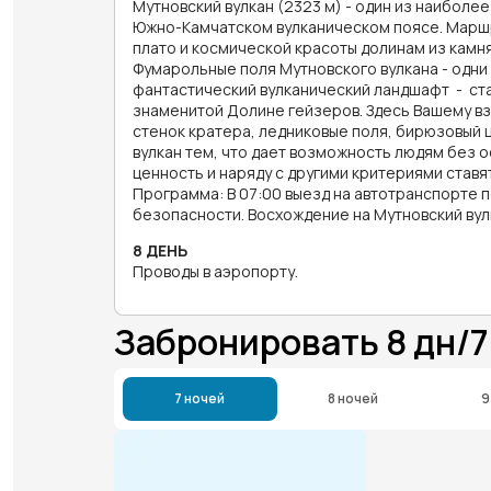
Мутновский вулкан (2323 м) - один из наиболее
Южно-Камчатском вулканическом поясе. Маршр
плато и космической красоты долинам из камня,
Фумарольные поля Мутновского вулкана - одни
фантастический вулканический ландшафт - ста
знаменитой Долине гейзеров. Здесь Вашему вз
стенок кратера, ледниковые поля, бирюзовый ц
вулкан тем, что дает возможность людям без о
ценность и наряду с другими критериями став
Программа: В 07:00 выезд на автотранспорте п
безопасности. Восхождение на Мутновский вулка
8 ДЕНЬ
Проводы в аэропорту.
Забронировать 8 дн/
7 ночей
8 ночей
9