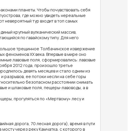
аконами планеты. Чтобы почувствовать себя
олуострова, где можно увидеть нереальные
т невероятный тур входит в топ самых
диный крупный вулканический массив,
гающийся по гавайскому типу. Для него
е Большое трещинное Толбачинское извержение
ых феноменов XX века. Впервые в мире оно
ромные лавовые поля, сформировались: лавовые
ноября 2012 года, произошло третье
родлилось девять месяцев и стало одним из
и разрывов, ее потоки несли на себе горы
относительно безопасном расстоянии снимать
вые и шлаковые поля, пещеры-лавоводы, а в
ещеры, прогуляться по «Мертвому» лесу и
вийная дорога, 70 лесная дорога), время в пути
на мосту через реку Камчатка, с которого в