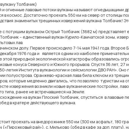
 вулкану Толбачик)
 и огненные лавовые потоки вулканы называют огнедышащими др
я в космос. Достаточно проехать 550 км на север от столицы п
ствия знаменитых трещинных извержений вулкана Толбачик! Это
с потухшим вулканом Острый Толбачик (3682 м) представляет е
Толбачик – единственный вулкан Курило-Камчатской зоны, извер
ьтовых лав.
ачинском долу. Первое происходило 7-14 мая 1941 года. Второ
 декабря 1976 года и является одним из наиболее примечательн
де этой природной экологической катастрофы образовались ог
ковые конуса Северного и Южного прорывов. Спустя 36 лет, 27 
-летия Института вулканологии и сейсмологии ДВО РАН». Оно п
ии полуострова. Оранжево-красная лава била ключом из трещин 
ров, которые медленно двигались, что позволяло туристам на 
есте извержения возникли новые вулканические постройки, лаво
о типа, ранее не встречавшиеся на Земле.
схождение на вулкан Плоский Толбачик, спуститься в лавовые п
обед в кратере действующего вулкана.
дстоит проехать на внедорожнике 550 км (300 км асфальт, 180 гра
оч («Пирожковый рай»), с. Мильково (обед в кафе за доп. плату), 