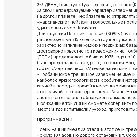
3-5 ДЕНЬ
Джип-тур «Туда, где спят драконы» (К
За свой непредсказуемый характер извержений
на другой планете, необязательно отправлятьс
«марсианские» пейзажи и колоссальные послед
удивительных мест Камчатки!
Действующий Плоский Толбачик(3085м) вместе 
расположенный в Ключевской группе вулканов. 
характерно излияние жидких и подвижных базал
Достоверно известно три извержения на Толб
(БТТИ) продолжалось с 6 июля 1975 года по 10
было предсказано за неделю до события. В хо
гроты, «Мертвый лес», «Ущелье изваяний», шла
«Толбачинское трещинное извержение имени 50
наиболее ярких геологических событий в истор
камней и породы шириной в несколько километ
это величайшее природное шоу на Земле. На м
застывшей лаве были обнаружены алмазы новог
В ближайшие три дня Вы сможете совершить во
местам, где испытывали луноход, приготовить 
Программа дней
1 день. Ранний выезд из отеля. В этот день пре
- около 10 часов. По дороге остановки в п. Сок