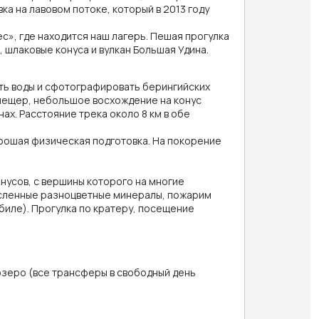
а на лавовом потоке, который в 2013 году
ес», где находится наш лагерь. Пешая прогулка
 шлаковые конуса и вулкан Большая Удина.
рать воды и сфотографировать берингийских
 пещер, небольшое восхождение на конус
ах. Расстояние трека около 8 км в обе
орошая физическая подготовка. На покорение
онусов, с вершины которого на многие
исленные разноцветные минералы, пожарим
мобиле). Прогулка по кратеру, посещение
озеро (все трансферы в свободный день