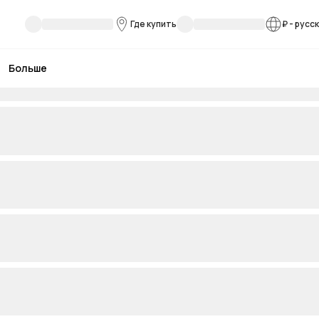
Где купить
₽
-
русс
Больше