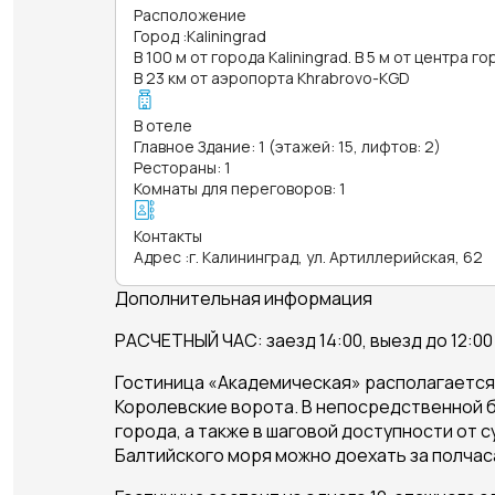
Расположение
Город
:
Kaliningrad
В 100 м от города Kaliningrad. В 5 м от центра го
В 23 км от аэропорта Khrabrovo-KGD
В отеле
Главное Здание: 1 (этажей: 15, лифтов: 2)
Рестораны: 1
Комнаты для переговоров: 1
Контакты
Адрес
:
г. Калининград, ул. Артиллерийская, 62
Дополнительная информация
РАСЧЕТНЫЙ ЧАС: заезд 14:00, выезд до 12:00
Гостиница «Академическая» располагается 
Королевские ворота. В непосредственной б
города, а также в шаговой доступности от
Балтийского моря можно доехать за полчаса