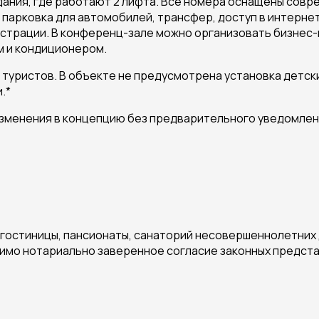
здания, где работают 2 лифта. Все номера оснащены сов
: парковка для автомобилей, трансфер, доступ в интернет
егистрации. В конференц-зале можно организовать бизн
м и кондиционером.
 туристов. В объекте не предусмотрена установка детск
.*
изменения в концепцию без предварительного уведомлен
 в гостиницы, пансионаты, санаторий несовершеннолетни
димо нотариально заверенное согласие законных представ