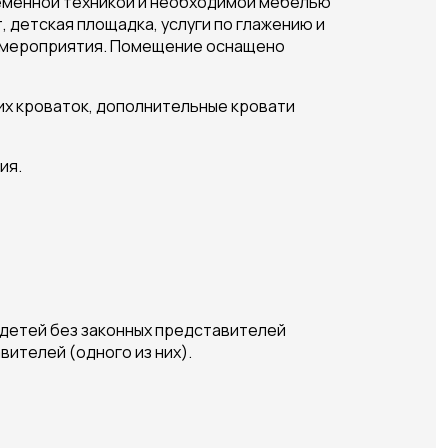
ременной техникой и необходимой мебелью
, детская площадка, услуги по глажению и
ес-мероприятия. Помещение оснащено
их кроваток, дополнительные кровати
ия.
х детей без законных представителей
ителей (одного из них).