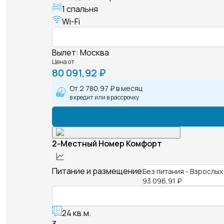
1 спальня
Wi-Fi
Вылет
:
Москва
Цена от
80 091,92 ₽
От
2 780,97 ₽
в месяц
в кредит или в рассрочку
2-Местный Номер Комфорт
Питание и размещение
Без питания - Взрослых
93 096,91 ₽
24 кв.м.