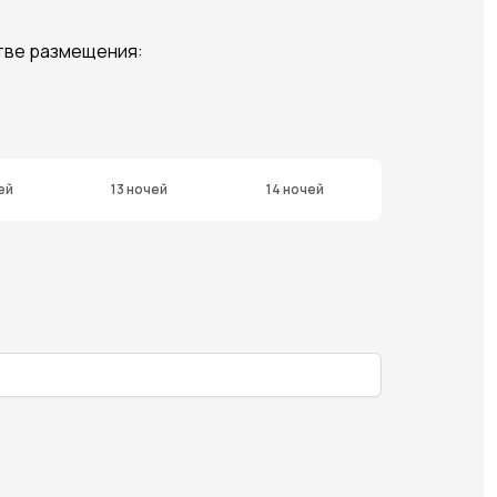
тве размещения:
ей
13 ночей
14 ночей