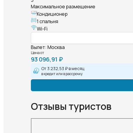
3
Максимальное размещение
Кондиционер
1 спальня
Wi-Fi
Вылет
:
Москва
Цена от
93 096,91 ₽
От
3 232,53 ₽
в месяц
в кредит или в рассрочку
Отзывы туристов