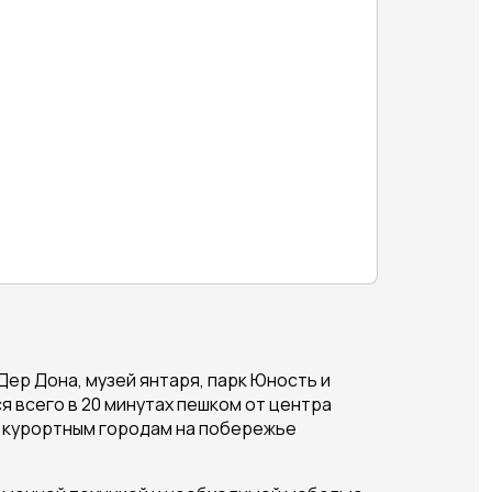
ер Дона, музей янтаря, парк Юность и
 всего в 20 минутах пешком от центра
К курортным городам на побережье