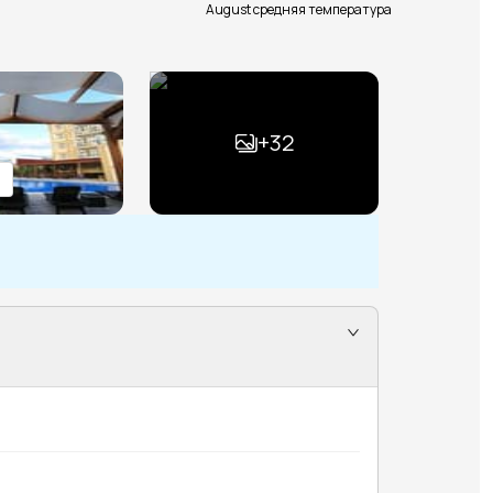
August средняя температура
+
32