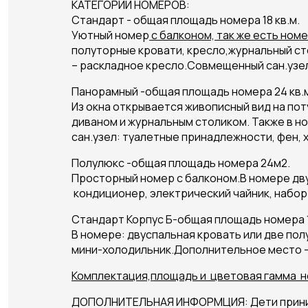
КАТЕГОРИИ НОМЕРОВ:
Стандарт
- общая площадь номера 18 кв.м.
Уютный номер
с балконом, так же есть ном
полуторные кровати, кресло,журнальный ст
– раскладное кресло.Совмещенный сан.узел
Панорамный
-общая площадь номера 24 кв.м
Из окна открывается живописный вид на пот
диваном и журнальным столиком. Также в н
сан.узел: туалетные принадлежности, фен, 
Полулюкс
-общая площадь номера 24м2.
Просторный номер с балконом.В номере дву
кондиционер, электрический чайник, набор
Стандарт Корпус Б
-общая площадь номера 
В номере: двуспальная кровать или две пол
мини-холодильник.Дополнительное место –
Комплектация,площадь и цветовая гамма но
ДОПОЛНИТЕЛЬНАЯ ИНФОРМЦИЯ: Дети принимаю