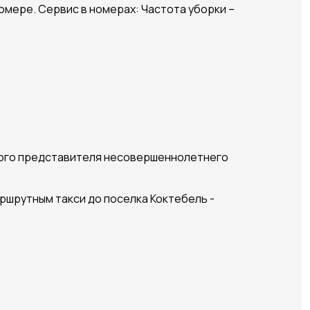
омере. Сервис в номерах: Частота уборки –
нного представителя несовершеннолетнего
шрутным такси до поселка Коктебель -