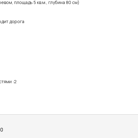
вом, площадь 5 кв.м., глубина 80 см)
одит дорога
стями
:
2
00