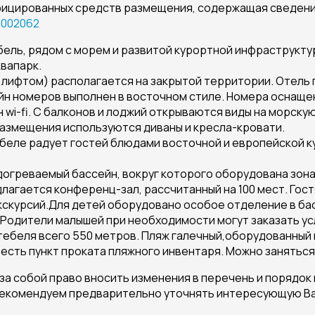
ифицированных средств размещения, содержащая сведен
002062
бель, рядом с морем и развитой курортной инфраструктур
квапарк.
 лифтом) располагается на закрытой территории. Отель
айн номеров выполнен в восточном стиле. Номера оснащ
wi-fi. С балконов и лоджий открываются виды на морскую
размещения используются диваны и кресла-кровати.
беле радует гостей блюдами восточной и европейской ку
огреваемый бассейн, вокруг которого оборудована зона
лагается конференц-зал, рассчитанный на 100 мест. Го
экскурсий.Для детей оборудовано особое отделение в бас
Родители малышей при необходимости могут заказать усл
ебеля всего 550 метров. Пляж галечный,оборудованный 
 есть пункт проката пляжного инвентаря. Можно занятьс
а собой право вносить изменения в перечень и порядок
рекомендуем предварительно уточнять интересующую В