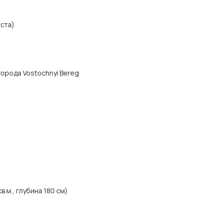
ста)
 города Vostochnyi Bereg
.м., глубина 180 см)