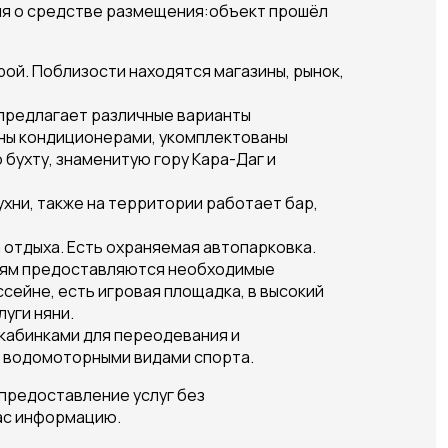
ия о средстве размещения:объект прошёл
ой. Поблизости находятся магазины, рынок,
 предлагает различные варианты
ены кондиционерами, укомплектованы
 бухту, знаменитую гору Кара-Даг и
хни, также на территории работает бар,
 отдыха. Есть охраняемая автопарковка.
стям предоставляются необходимые
сейне, есть игровая площадка, в высокий
уги няни.
кабинками для переодевания и
я водомоторными видами спорта.
 предоставление услуг без
ас информацию.