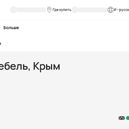
Где купить
₽
-
русс
Больше
м
ебель, Крым