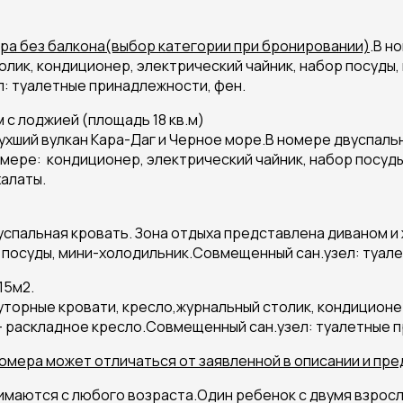
ера без балкона(выбор категории при бронировании)
.В н
олик, кондиционер, электрический чайник, набор посуд
: туалетные принадлежности, фен.
 с лоджией (площадь 18 кв.м)
ухший вулкан Кара-Даг и Черное море.В номере двуспаль
омере: кондиционер, электрический чайник, набор посу
халаты.
спальная кровать. Зона отдыха представлена диваном и 
 посуды, мини-холодильник.Совмещенный сан.узел: туал
15м2.
уторные кровати, кресло,журнальный столик, кондиционер
 раскладное кресло.Совмещенный сан.узел: туалетные п
мера может отличаться от заявленной в описании и пре
тся с любого возраста.Один ребенок с двумя взрослым