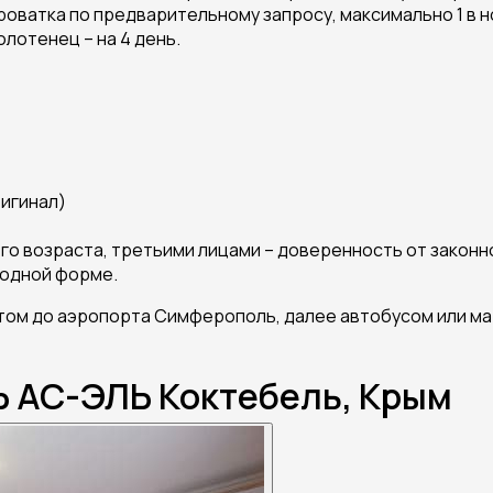
оватка по предварительному запросу, максимально 1 в н
олотенец – на 4 день.
игинал)
него возраста, третьими лицами – доверенность от зако
бодной форме.
м до аэропорта Симферополь, далее автобусом или мар
 АС-ЭЛЬ Коктебель, Крым