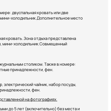
омере: двуспальная кровать или две
ы, мини-холодильник.Дополнительное место
ная кровать. Зона отдыха представлена
ды, мини-холодильник.Совмещенный
журнальным столиком. Также в номере:
етные принадлежности, фен.
, электрический чайник, набор посуды,
ринадлежности, фен.
дставленной на фотографиях.
и до 5 лет (включительно) без места и