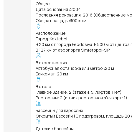
Общее
Дата основания
:
2004
Последняя реновация
:
2016 (Общественные ме
Общая площадь
:
300 кв.м.
Расположение
Город
:
Koktebel
В 20 км от города Feodosiya. В 500 м от центра
В 127 км от аэропорта Simferopol-SIP
В окрестностях
Автобусная остановка или метро
:
20 м
Банкомат
:
20 км
В отеле
Главное Здание: 2 (этажей: 5, лифтов: Нет)
Рестораны: 2 (из них ресторанов а’ля карт: 1)
Бассейны для взрослых
Открытый Бассейн (С подогревом, площадь 20 кв
Детские бассейны