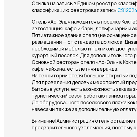
Ссылка на запись в Едином реестре класс
классификацию реестровая запись
С912024
Отель «Ас-Эль» находится в поселке Кокте
автостанция, кафе и бары, дельфинарий и а
Пятиэтажное здание отеля (не оснащенное
размещения — от стандарта до люкса. Диз
необходимой мебелью и техникой, доступен 
курортный поселок. Для дополнительного 
Основной ресторан отеля «Ас-Эль» в Кокте
кафе, чайхана, есть летняя веранда.
На территории отеля большой открытый под
Для проведения деловых мероприятий пред
бытовые услуги, есть возможность заказа 
туристический сезон работают аниматоры. 
До оборудованного поселкового пляжа Кокт
навесами,так же за дополнительную оплату
Внимание!Администрация отеля оставляет з
предварительного уведомления, поэтому 