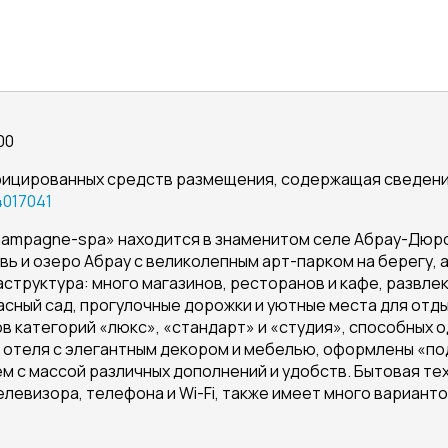
00
ифицированных средств размещения, содержащая сведен
017041
ampagne-spa» находится в знаменитом селе Абрау-Дюрс
ь и озеро Абрау с великолепным арт-парком на берегу, 
структура: много магазинов, ресторанов и кафе, развле
сный сад, прогулочные дорожки и уютные места для отды
в категорий «люкс», «стандарт» и «студия», способных 
 отеля с элегантным декором и мебелью, оформлены «по
 с массой различных дополнений и удобств. Бытовая тех
левизора, телефона и Wi-Fi, также имеет много варианто