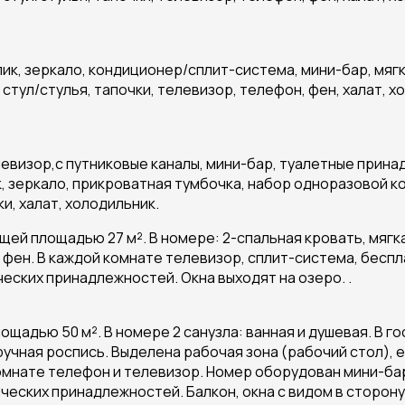
лик, зеркало, кондиционер/сплит-система, мини-бар, мяг
 стул/стулья, тапочки, телевизор, телефон, фен, халат, х
визор,с путниковые каналы, мини-бар, туалетные принад
, зеркало, прикроватная тумбочка, набор одноразовой ко
и, халат, холодильник.
ей площадью 27 м². В номере: 2-спальная кровать, мягк
 фен. В каждой комнате телевизор, сплит-система, бесплат
ческих принадлежностей. Окна выходят на озеро. .
щадью 50 м². В номере 2 санузла: ванная и душевая. В г
ручная роспись. Выделена рабочая зона (рабочий стол), е
комнате телефон и телевизор. Номер оборудован мини-ба
ических принадлежностей. Балкон, окна с видом в сторону