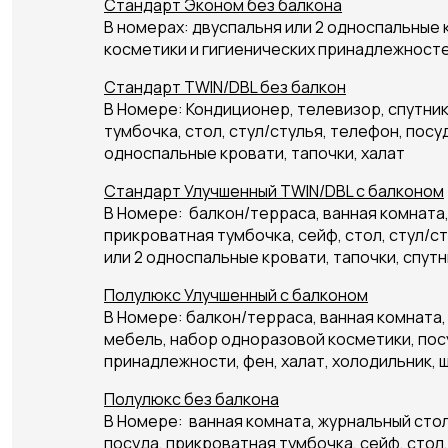
Стандарт Эконом без балкона
В номерах: двуспальня или 2 односпальные 
косметики и гигиенических принадлежностей
Стандарт TWIN/DBL без балкон
В Номере: Кондиционер, телевизор, спутник
тумбочка, стол, стул/стулья, телефон, посу
односпальные кровати, тапочки, халат
Стандарт Улучшенный TWIN/DBL с балконом
В Номере: балкон/терраса, ванная комната
прикроватная тумбочка, сейф, стол, стул/с
или 2 односпальные кровати, тапочки, спутн
Полулюкс Улучшенный с балконом
В Номере: балкон/терраса, ванная комната,
мебель, набор одноразовой косметики, посу
принадлежности, фен, халат, холодильник, 
Полулюкс без балкона
В Номере: ванная комната, журнальный сто
посуда, прикроватная тумбочка, сейф, стол,