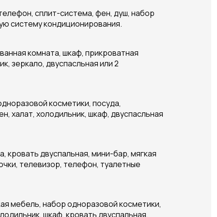
телефон, сплит-система, фен, душ, набор
бщую систему кондиционирования.
 ванная комната, шкаф, прикроватная
ик, зеркало, двуспасльная или 2
одноразовой косметики, посуда,
н, халат, холодильник, шкаф, двуспасльная
, кровать двуспальная, мини-бар, мягкая
почки, телевизор, телефон, туалетные
кая мебель, набор одноразовой косметики,
олодильник, шкаф, кровать двуспальная,