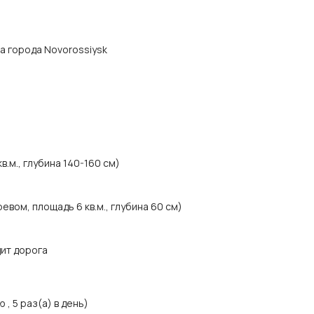
ра города Novorossiysk
.м., глубина 140-160 см)
вом, площадь 6 кв.м., глубина 60 см)
дит дорога
, 5 раз(а) в день)