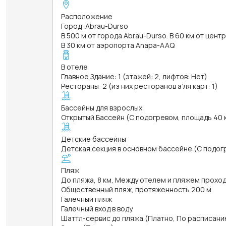
Расположение
Город
:
Abrau-Durso
В 500 м от города Abrau-Durso. В 60 км от цент
В 30 км от аэропорта Anapa-AAQ
В отеле
Главное Здание: 1 (этажей: 2, лифтов: Нет)
Рестораны: 2 (из них ресторанов а’ля карт: 1)
Бассейны для взрослых
Открытый Бассейн (С подогревом, площадь 40 кв
Детские бассейны
Детская секция в основном бассейне (С подогре
Пляж
До пляжа, 8 км, Между отелем и пляжем прохо
Общественный пляж, протяженность 200 м
Галечный пляж
Галечный вход в воду
Шаттл-сервис до пляжа (Платно, По расписанию 