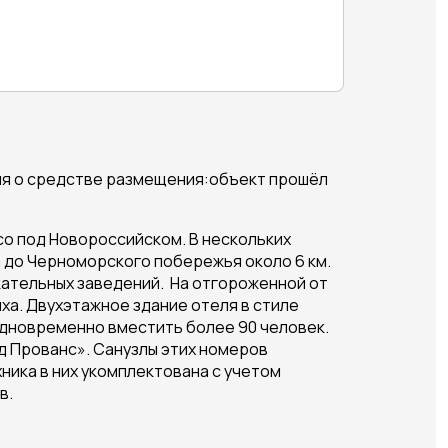
ия о средстве размещения:объект прошёл
о под Новороссийском. В нескольких
а до Черноморского побережья около 6 км.
кательных заведений. На отгороженной от
ха. Двухэтажное здание отеля в стиле
одновременно вместить более 90 человек.
д Прованс». Санузлы этих номеров
ника в них укомплектована с учетом
в.