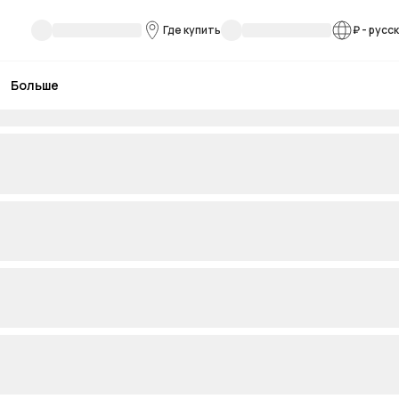
Где купить
₽
-
русс
Больше