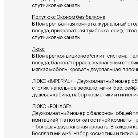
спутниковые каналы
Полулюкс Эконом без балкона
В Номере: ванная комната, журнальный сто
посуда, прикроватная тумбочка, сейф, стол,
спутниковые каналы
Люкс
В Номере: кондиционер/сплит-система, теле
посуда, балкон/терраса, журнальный столик
мягкая мебель, кровать двуспальная, тапочк
ЛЮКС «IMPERIAL» - Двухкомнатный номер общ
столик, напольное зеркало, мини-бар, сейф,
душевая кабина, набор косметики и гигиени
ЛЮКС «FOLIAGE»
Двухкомнатный номер с балконом, общей пло
имитацией. На потолке гостиной комнаты – 
– большая двуспальная кровать. В каждой 
Бесплатный wi-fi. Набор косметики и гигиен