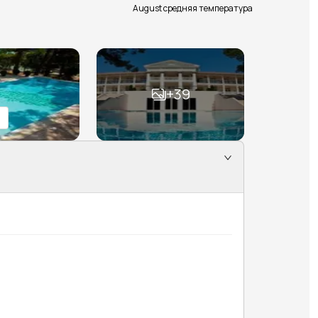
August средняя температура
+
39