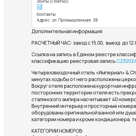
Зонты (Платно)
Контакты
Адрес
:
ул. Промышленная, 38.
Дополнительная информация
РАСЧЕТНЫЙ ЧАС: заезд с 15.00, выезд до 12.
Ссылка на запись в Едином реестре класс
классификацию реестровая запись
С232024
Четырехзвездочный отель «Империал» & Ch
минутах ходьбы от него расположены церков
Вокруг отеля расположена курортная инфра
посторонних территории отеля есть прекра
сталинского ампира насчитывает 40 номеро
Внутренний интерьер и просторные номера
оборудованы оригинальной ванной или душем
категории номера и кроме кондиционера, те
КАТЕГОРИИ НОМЕРОВ: